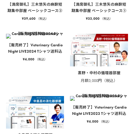
【満席御礼】三木悠矢の麻酔短
【満席御礼】三木悠矢の麻酔短
期集中部屋 ベーシックコース②
期集中部屋 ベーシックコース①
¥
39,600
¥
33,000
（税込）
（税込）
【販売終了】Veterinary Cardio
Night LIVE2024 Tシャツ送料込
¥
4,000
（税込）
髙野・中村の循環器部屋
月額3,000円（税込）
【販売終了】Veterinary Cardio
Night LIVE2023 Tシャツ送料込
¥
4,000
（税込）