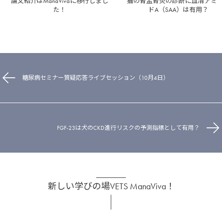
論文紹介はManaVivaに移行しまし
猫の腎盂腎炎の診断に血清アミ
た！
ドA（SAA）は有用？
糖尿病セミナー質疑応答ライブセッション（10月4日）
FGF-23は犬のCKD進行リスクの予測指標として有用？
新しい学びの場VETS ManaViva！