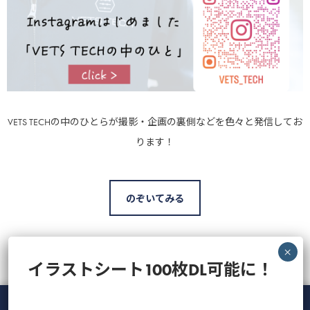
VETS TECHの中のひとらが撮影・企画の裏側などを色々と発信してお
ります！
のぞいてみる
イラストシート100枚DL可能に！
最近の投稿
人気の記事
CATEGORY
Tag Cloud