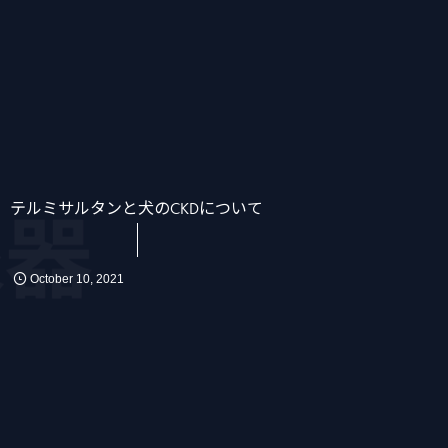
テルミサルタンと犬のCKDについて
器
かん
消化器
化学療法
October
10
,
2021