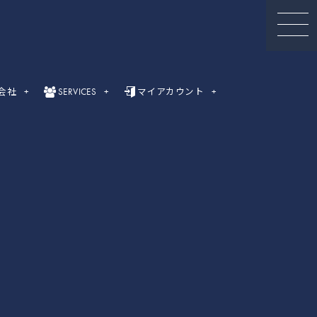
会社
SERVICES
マイアカウント
セミナー動画
録画セミナー動画（Webinar）一覧