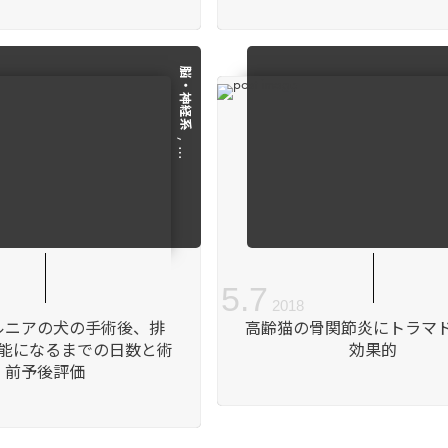
脳・神経系
, …
5
.
7
2018
ルニアの犬の手術後、排
高齢猫の骨関節炎にトラマ
能になるまでの日数と術
効果的
前予後評価