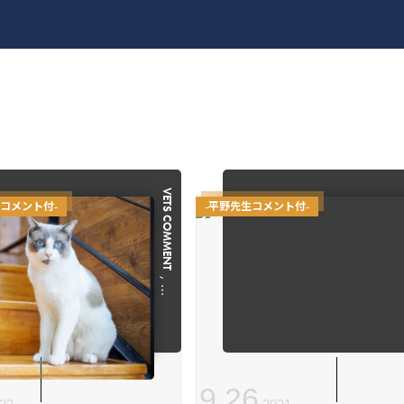
VETS COMMENT
コメント付-
-平野先生コメント付-
, …
9
.
26