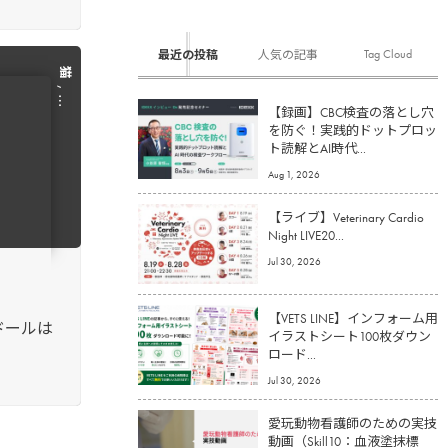
Tag Cloud
最近の投稿
人気の記事
猫
, …
【録画】CBC検査の落とし穴
を防ぐ！実践的ドットプロッ
ト読解とAI時代...
Aug 1, 2026
【ライブ】Veterinary Cardio
Night LIVE20...
Jul 30, 2026
【VETS LINE】インフォーム用
ドールは
イラストシート100枚ダウン
ロード...
Jul 30, 2026
愛玩動物看護師のための実技
動画（Skill10：血液塗抹標