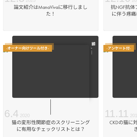
2025
20
論文紹介はManaVivaに移行しまし
抗NGF抗
た！
に伴う疼痛
猫
-オーナー向けツール付き-
-アンケート付-
, …
6
.
4
11
.
11
2020
20
猫の変形性関節症のスクリーニング
CKDの猫に
に有用なチェックリストとは？