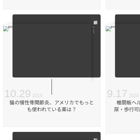
猫
, …
10
.
29
9
.
17
2018
2018
猫の慢性骨関節炎、アメリカでもっと
椎間板ヘ
も使われている薬は？
尿・歩行可