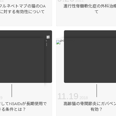
22
2021
体フルネベトマブの猫のOA
進行性脊髄軟化症の外科治
に対する有効性について
て
猫
, …
11
.
19
19
2018
対してNSAIDsが長期使用で
高齢猫の骨関節炎にガバペ
きる条件とは？
有効？