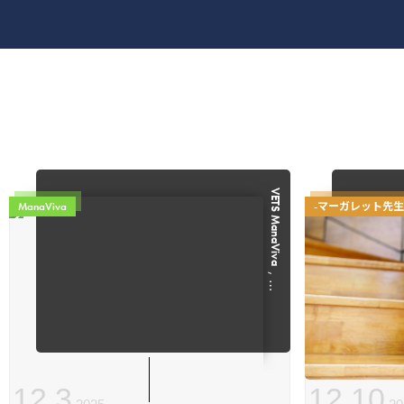
VETS ManaViva
ManaViva
-マーガレット先生
, …
12
.
3
12
.
10