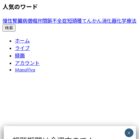
索
人気のワード
慢性腎臓病
僧帽弁閉鎖不全症
短頭種
てんかん
消化器
化学療法
検索
ホーム
ライブ
録画
アカウント
ManaViva