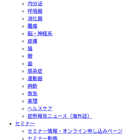
内分泌
呼吸器
消化器
腫瘍
脳・神経系
皮膚
猫
眼
歯
感染症
運動器
麻酔
救急
薬理
ヘルスケア
症例報告ニュース（海外誌）
セミナー
セミナー情報・オンライン申し込みページ
セミナー動画