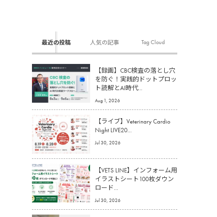
Tag Cloud
最近の投稿
人気の記事
【録画】CBC検査の落とし穴
を防ぐ！実践的ドットプロッ
ト読解とAI時代...
Aug 1, 2026
【ライブ】Veterinary Cardio
Night LIVE20...
Jul 30, 2026
【VETS LINE】インフォーム用
イラストシート100枚ダウン
ロード...
Jul 30, 2026