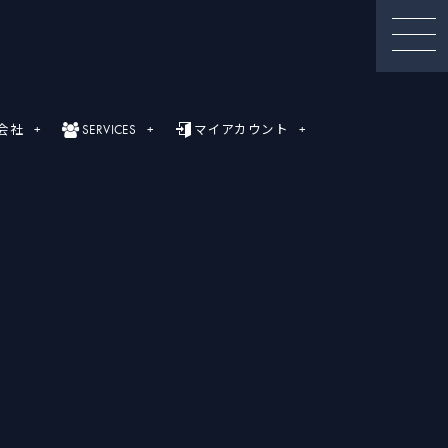
会社
SERVICES
マイアカウント
セミナー動画
録画セミナー動画（Webinar）一覧