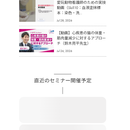
愛玩動物看護師のための実技
動画（Skill10：血液塗抹標
本：染色・洗...
Jul 28, 2026
【動画】心疾患の猫の体重・
筋肉量減少に対するアプロー
チ（鈴木亮平先生）
Jul 26, 2026
直近のセミナー開催予定