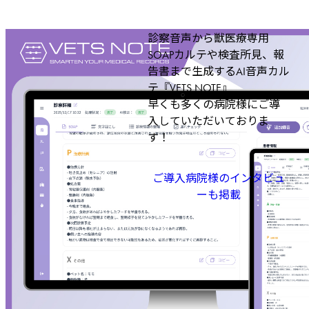
診察音声から獣医療専用
SOAPカルテや検査所見、報
告書まで生成するAI音声カル
テ『VETS NOTE』
早くも多くの病院様にご導
入していただいておりま
す！
ご導入病院様のインタビュ
ーも掲載