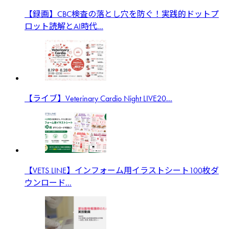
【録画】CBC検査の落とし穴を防ぐ！実践的ドットプ
ロット読解とAI時代...
【ライブ】Veterinary Cardio Night LIVE20...
【VETS LINE】インフォーム用イラストシート100枚ダ
ウンロード...