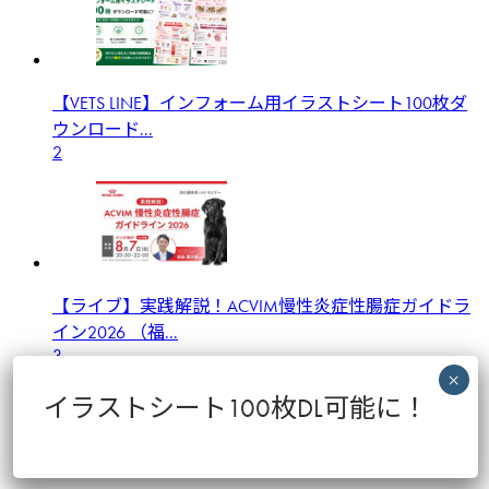
【VETS LINE】インフォーム用イラストシート100枚ダ
ウンロード...
2
【ライブ】実践解説！ACVIM慢性炎症性腸症ガイドラ
イン2026 （福...
3
イラストシート100枚DL可能に！