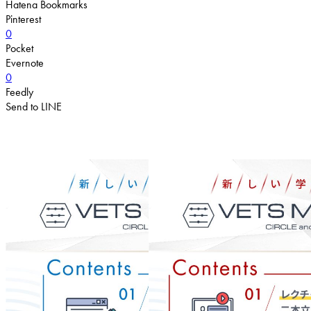
Hatena Bookmarks
Pinterest
0
Pocket
Evernote
0
Feedly
Send to LINE