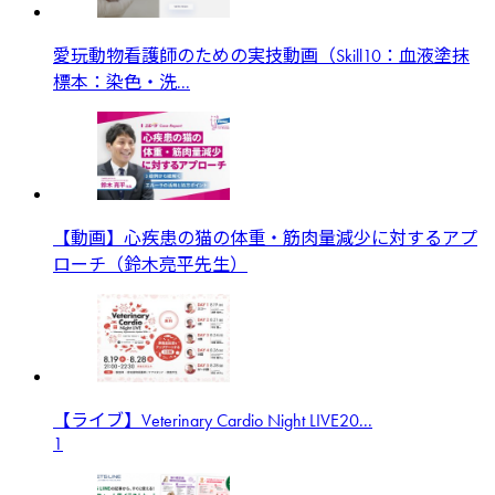
愛玩動物看護師のための実技動画（Skill10：血液塗抹
標本：染色・洗...
【動画】心疾患の猫の体重・筋肉量減少に対するアプ
ローチ（鈴木亮平先生）
【ライブ】Veterinary Cardio Night LIVE20...
1