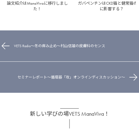
論文紹介はManaVivaに移行しまし
ガバペンチンはCKD猫と健常猫の
た！
に影響する？
VETS Radio～冬の痒み止め～村山信雄の皮膚科のセンス
セミナーレポート～循環器「攻」オンラインディスカッション～
新しい学びの場VETS ManaViva！