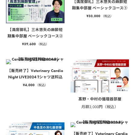
【満席御礼】三木悠矢の麻酔短
期集中部屋 ベーシックコース①
¥
33,000
（税込）
【満席御礼】三木悠矢の麻酔短
期集中部屋 ベーシックコース②
¥
39,600
（税込）
【販売終了】Veterinary Cardio
Night LIVE2024 Tシャツ送料込
¥
4,000
（税込）
髙野・中村の循環器部屋
月額3,000円（税込）
【販売終了】Veterinary Cardio