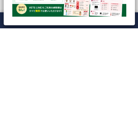
最近の投稿
人気の記事
CATEGORY
Tag Cloud
メニュー
ホーム
ライブ
録画
アカウント
ManaViva
【録画】CBC検査の落とし穴を防ぐ！実践的ドット
プロット読解とAI時代...
【ライブ】Veterinary Cardio Night LIVE20...
【VETS LINE】インフォーム用イラストシート100枚
ダウンロード...