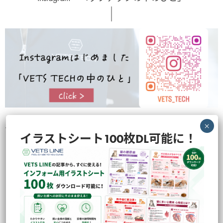
VETS TECHの中のひとらが撮影・企画の裏側などを色々と発信してお
イラストシート100枚DL可能に！
ります！
のぞいてみる