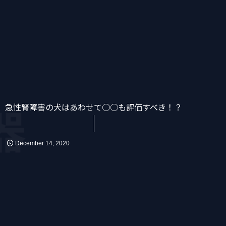
急性腎障害の犬はあわせて○○も評価すべき！？
器
かん
消化器
化学療法
December
14
,
2020