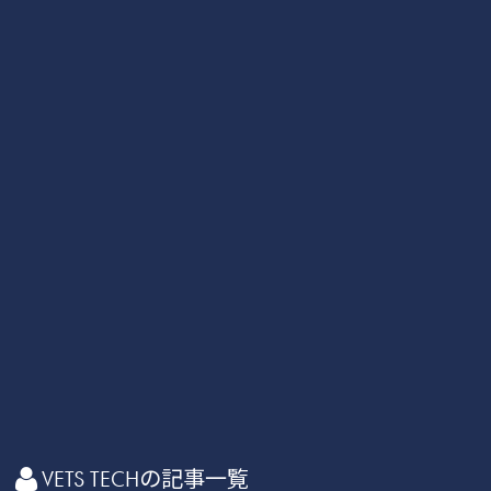
かん
消化器
化学療法
VETS TECHの記事一覧