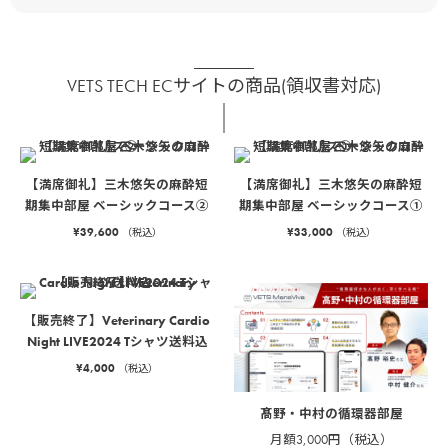
VETS TECH ECサイトの商品(領収書対応)
【満席御礼】三木悠矢の麻酔短
【満席御礼】三木悠矢の麻酔短
期集中部屋 ベーシックコース②
期集中部屋 ベーシックコース①
¥
39,600
¥
33,000
（税込）
（税込）
【販売終了】Veterinary Cardio
Night LIVE2024 Tシャツ送料込
¥
4,000
（税込）
髙野・中村の循環器部屋
月額3,000円（税込）