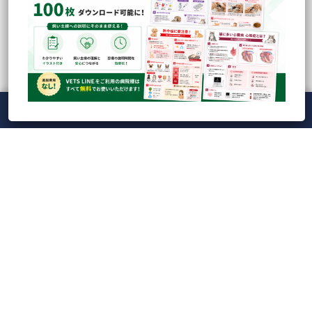
Instagram「ベッツテックの中のひと」
メニュー
ホーム
ライブ
録画
アカウント
ManaViva
VETS TECHの中のひとらが撮影・企画の裏側などを色々と発信してお
ります！