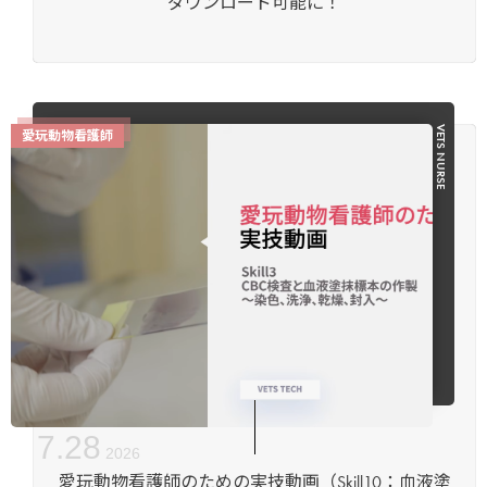
ダウンロード可能に！
VETS NURSE
愛玩動物看護師
7
.
28
2026
愛玩動物看護師のための実技動画（Skill10：血液塗