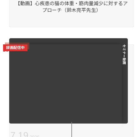
【動画】心疾患の猫の体重・筋肉量減少に対するア
プローチ（鈴木亮平先生）
セミナー動画
録画配信中
7
.
19