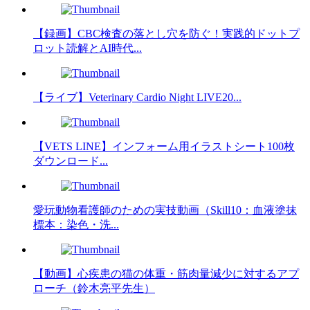
【録画】CBC検査の落とし穴を防ぐ！実践的ドットプ
ロット読解とAI時代...
【ライブ】Veterinary Cardio Night LIVE20...
【VETS LINE】インフォーム用イラストシート100枚
ダウンロード...
愛玩動物看護師のための実技動画（Skill10：血液塗抹
標本：染色・洗...
【動画】心疾患の猫の体重・筋肉量減少に対するアプ
ローチ（鈴木亮平先生）