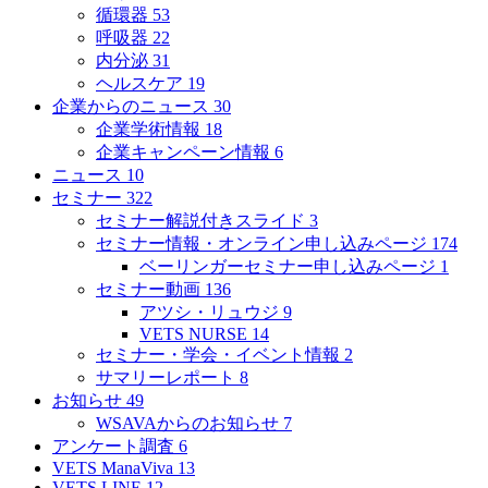
循環器
53
呼吸器
22
内分泌
31
ヘルスケア
19
企業からのニュース
30
企業学術情報
18
企業キャンペーン情報
6
ニュース
10
セミナー
322
セミナー解説付きスライド
3
セミナー情報・オンライン申し込みページ
174
ベーリンガーセミナー申し込みページ
1
セミナー動画
136
アツシ・リュウジ
9
VETS NURSE
14
セミナー・学会・イベント情報
2
サマリーレポート
8
お知らせ
49
WSAVAからのお知らせ
7
アンケート調査
6
VETS ManaViva
13
VETS LINE
12