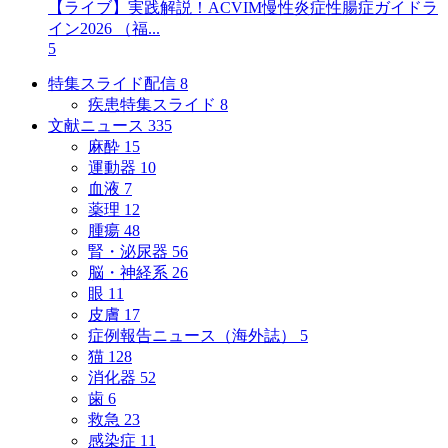
【ライブ】実践解説！ACVIM慢性炎症性腸症ガイドラ
イン2026 （福...
5
特集スライド配信
8
疾患特集スライド
8
文献ニュース
335
麻酔
15
運動器
10
血液
7
薬理
12
腫瘍
48
腎・泌尿器
56
脳・神経系
26
眼
11
皮膚
17
症例報告ニュース（海外誌）
5
猫
128
消化器
52
歯
6
救急
23
感染症
11