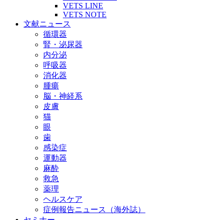
VETS LINE
VETS NOTE
文献ニュース
循環器
腎・泌尿器
内分泌
呼吸器
消化器
腫瘍
脳・神経系
皮膚
猫
眼
歯
感染症
運動器
麻酔
救急
薬理
ヘルスケア
症例報告ニュース（海外誌）
セミナー