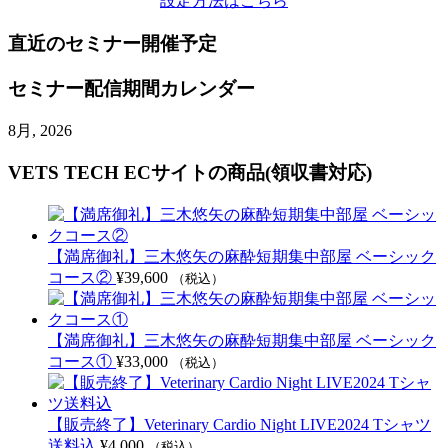
設定方法はこちら
直近のセミナー開催予定
セミナー配信期間カレンダー
8月, 2026
VETS TECH ECサイトの商品(領収書対応)
【満席御礼】三木悠矢の麻酔短期集中部屋 ベーシック
コース②
¥
39,600
（税込）
【満席御礼】三木悠矢の麻酔短期集中部屋 ベーシック
コース①
¥
33,000
（税込）
【販売終了】Veterinary Cardio Night LIVE2024 Tシャツ
送料込
¥
4,000
（税込）