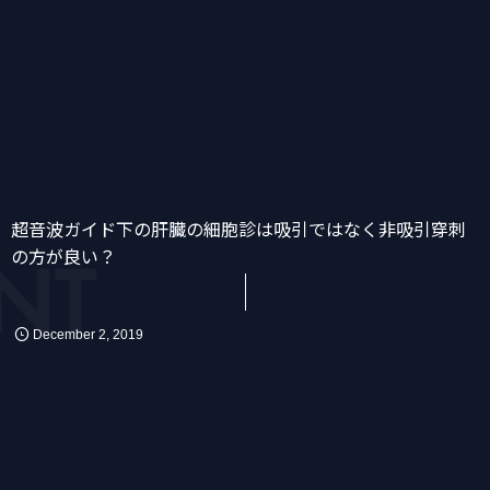
超音波ガイド下の肝臓の細胞診は吸引ではなく非吸引穿刺
NT
かん
消化器
化学療法
の方が良い？
December
2
,
2019