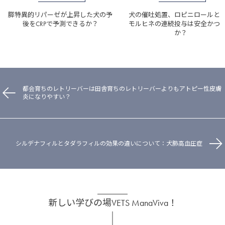
膵特異的リパーゼが上昇した犬の予
犬の催吐処置、ロピニロールと
後をCRPで予測できるか？
モルヒネの連続投与は安全かつ
か？
都会育ちのレトリーバーは田舎育ちのレトリーバーよりもアトピー性皮膚
炎になりやすい？
シルデナフィルとタダラフィルの効果の違いについて：犬肺高血圧症
新しい学びの場VETS ManaViva！