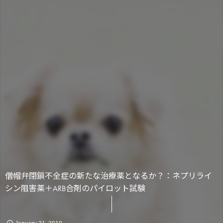
かん
消化器
化学療法
僧帽弁閉鎖不全症の新たな治療薬となるか？：ネプリライ
循環器
シン阻害薬＋ARB合剤のパイロット試験