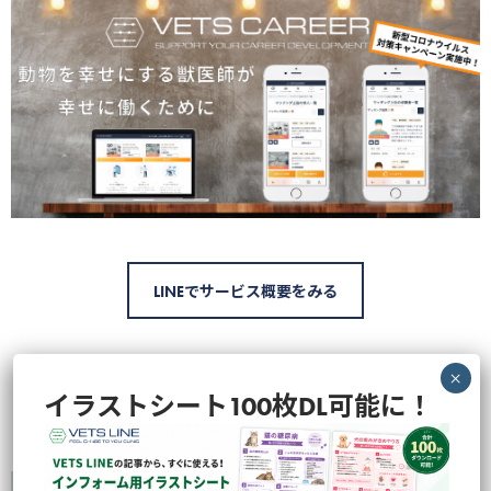
LINEでサービス概要をみる
イラストシート100枚DL可能に！
Instagram「ベッツテックの中のひと」