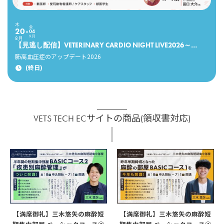
木
金
20
04
9月
8月
【見逃し配信】VETERINARY CARDIO NIGHT LIVE2026～肺高血圧症をアップデートする5日間～
肺高血圧症のアップデート2026
(終日)
VETS TECH ECサイトの商品(領収書対応)
【満席御礼】三木悠矢の麻酔短
【満席御礼】三木悠矢の麻酔短