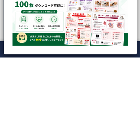
メニュー
ホーム
ライブ
録画
アカウント
ManaViva
VETS TECHの中のひとらが撮影・企画の裏側などを色々と発信してお
ります！
のぞいてみる
最近の投稿
人気の記事
CATEGORY
Tag Cloud