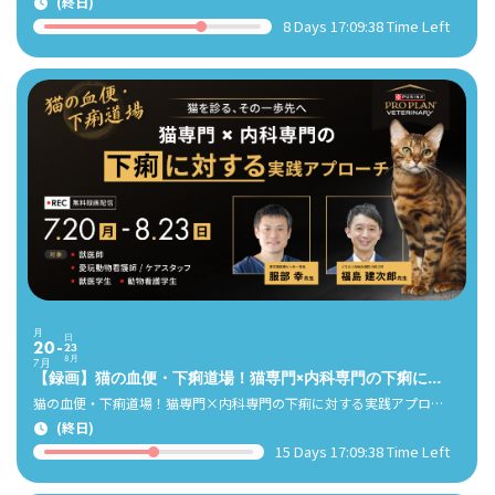
(終日)
8 Days 17:09:36 Time Left
月
日
20
23
8月
7月
【録画】猫の血便・下痢道場！猫専門×内科専門の下痢に対する実践アプローチ（服部先生×福島先生）
猫の血便・下痢道場！猫専門×内科専門の下痢に対する実践アプローチ
(終日)
15 Days 17:09:36 Time Left