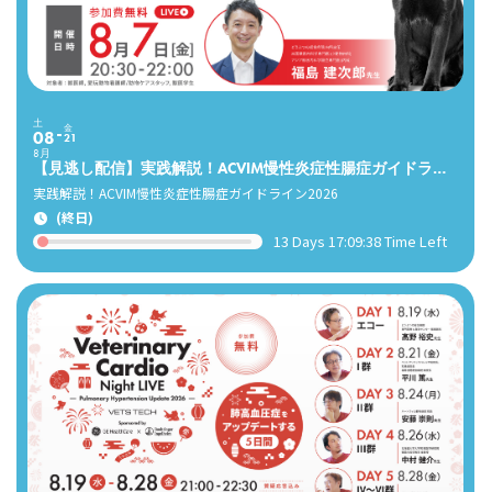
土
金
08
21
8月
【見逃し配信】実践解説！ACVIM慢性炎症性腸症ガイドライン2026 （福島建次郎先生）
実践解説！ACVIM慢性炎症性腸症ガイドライン2026
(終日)
13 Days 17:09:36 Time Left