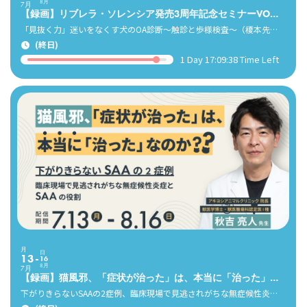
8月
7月
【録画】リブレラ・ソレンシア発売3周年記念セミナーVOL.1
「見抜く力」迷いをなくす犬のOA診断～触診と歩様検査～（榎本先生、金井先生）
(終日)
1 Day 17:09:36 Time Left
月
日
13
16
8月
7月
【録画】猫風邪、「症状が治った」は、本当に「治った」なのか？（秋吉亮人先生）
下がりきらないSAAの2症例、臨床現場で見逃されがちな無症候性炎症とSAAの役割