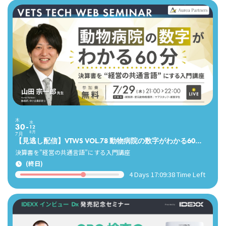
木
水
30
12
8月
7月
【見逃し配信】VTWS VOL.78 動物病院の数字がわかる60分（山田宗一郎先生）
決算書を”経営の共通言語”にする入門講座
(終日)
4 Days 17:09:36 Time Left