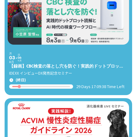
月
日
03
06
9月
8月
【録画】CBC検査の落とし穴を防ぐ！実践的ドットプロット読解とAI時代の検査ワークフロー（小笠原先生）
IDEXX インビューDX発売記念セミナー
(終日)
29 Days 17:09:36 Time Left