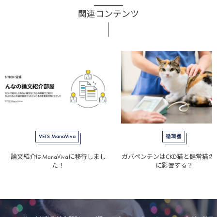
関連コンテンツ
VETS ManaViva
循環器
論文紹介はManaVivaに移行しまし
ガバペンチンはCKD猫と健常猫の
た！
に影響する？