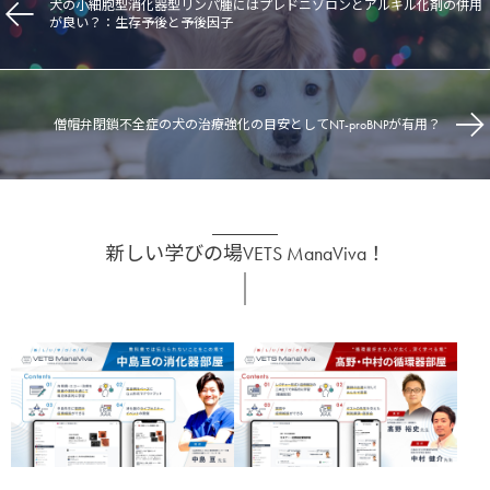
犬の小細胞型消化器型リンパ腫にはプレドニゾロンとアルキル化剤の併用
が良い？：生存予後と予後因子
僧帽弁閉鎖不全症の犬の治療強化の目安としてNT-proBNPが有用？
新しい学びの場VETS ManaViva！