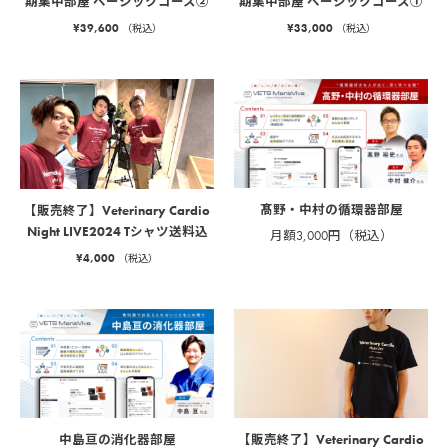
期集中部屋 ベーシックコース②
期集中部屋 ベーシックコース①
¥
39,600
¥
33,000
（税込）
（税込）
髙野・中村の循環器部屋
【販売終了】Veterinary Cardio
Night LIVE2024 Tシャツ送料込
月額3,000円（税込）
¥
4,000
（税込）
中島亘の消化器部屋
【販売終了】Veterinary Cardio