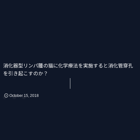
 …
消化器型リンパ腫の猫に化学療法を実施すると消化管穿孔
かん
消化器
化学療法
を引き起こすのか？
October
15
,
2018