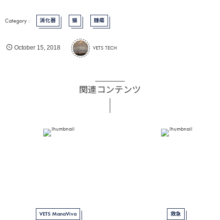
消化器
猫
腫瘍
VETS TECH
October
15
,
2018
関連コンテンツ
VETS ManaViva
救急