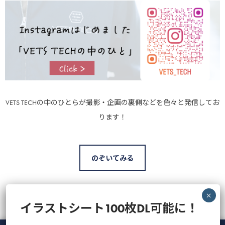
VETS TECHの中のひとらが撮影・企画の裏側などを色々と発信してお
ります！
のぞいてみる
イラストシート100枚DL可能に！
最近の投稿
人気の記事
CATEGORY
Tag Cloud