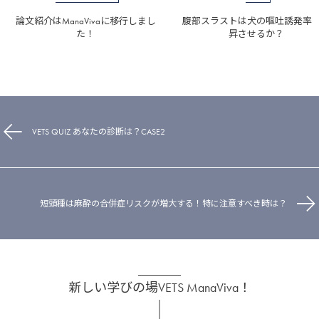
論文紹介はManaVivaに移行しまし
腹部スラストは犬の嘔吐誘発率
た！
昇させるか？
VETS QUIZ あなたの診断は？CASE2
短頭種は麻酔の合併症リスクが増大する！特に注意すべき時は？
新しい学びの場VETS ManaViva！