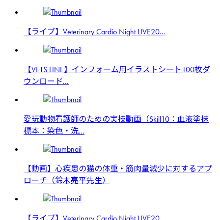
【ライブ】Veterinary Cardio Night LIVE20...
【VETS LINE】インフォーム用イラストシート100枚ダ
ウンロード...
愛玩動物看護師のための実技動画（Skill10：血液塗抹
標本：染色・洗...
【動画】心疾患の猫の体重・筋肉量減少に対するアプ
ローチ（鈴木亮平先生）
【ライブ】Veterinary Cardio Night LIVE20...