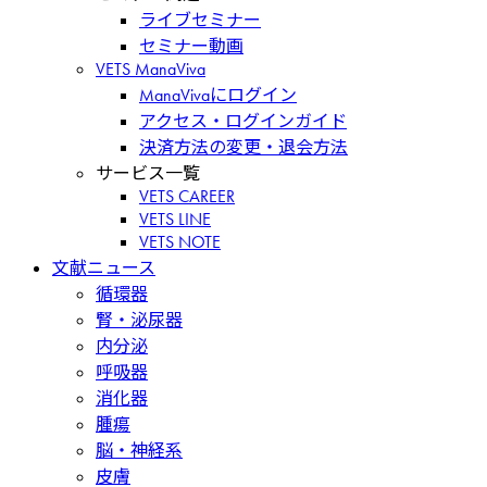
ライブセミナー
セミナー動画
VETS ManaViva
ManaVivaにログイン
アクセス・ログインガイド
決済方法の変更・退会方法
サービス一覧
VETS CAREER
VETS LINE
VETS NOTE
文献ニュース
循環器
腎・泌尿器
内分泌
呼吸器
消化器
腫瘍
脳・神経系
皮膚