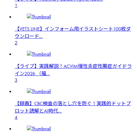
1
【VETS LINE】インフォーム用イラストシート100枚ダ
ウンロード...
2
【ライブ】実践解説！ACVIM慢性炎症性腸症ガイドラ
イン2026 （福...
3
【録画】CBC検査の落とし穴を防ぐ！実践的ドットプ
ロット読解とAI時代...
4