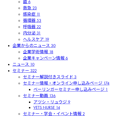
歯
6
救急
23
感染症
11
循環器
53
呼吸器
22
内分泌
31
ヘルスケア
19
企業からのニュース
30
企業学術情報
18
企業キャンペーン情報
6
ニュース
10
セミナー
322
セミナー解説付きスライド
3
セミナー情報・オンライン申し込みページ
174
ベーリンガーセミナー申し込みページ
1
セミナー動画
136
アツシ・リュウジ
9
VETS NURSE
14
セミナー・学会・イベント情報
2