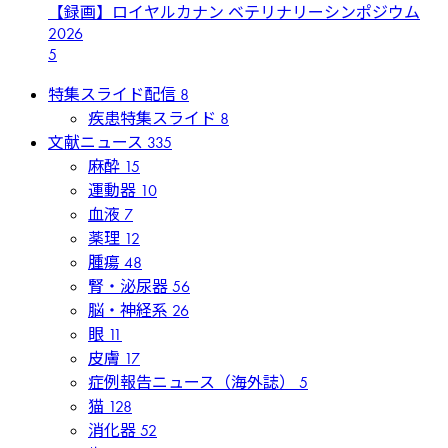
【録画】ロイヤルカナン ベテリナリーシンポジウム
2026
5
特集スライド配信
8
疾患特集スライド
8
文献ニュース
335
麻酔
15
運動器
10
血液
7
薬理
12
腫瘍
48
腎・泌尿器
56
脳・神経系
26
眼
11
皮膚
17
症例報告ニュース（海外誌）
5
猫
128
消化器
52