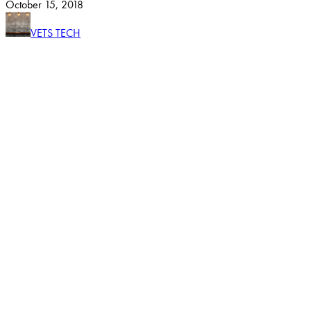
October
15
,
2018
VETS TECH