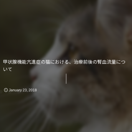
…
甲状腺機能亢進症の猫における、治療前後の腎血流量につ
かん
消化器
化学療法
いて
January
23
,
2018