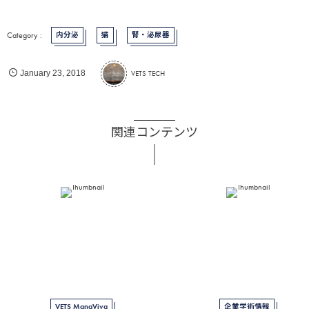
内分泌
猫
腎・泌尿器
VETS TECH
January
23
,
2018
関連コンテンツ
VETS ManaViva
企業学術情報