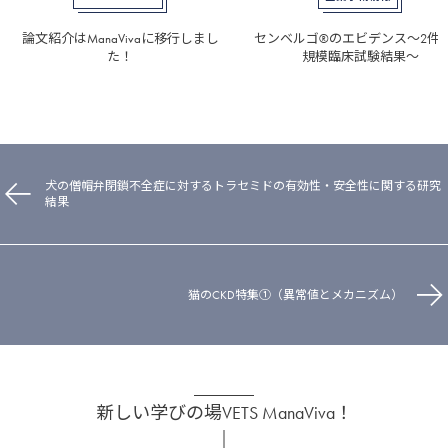
論文紹介はManaVivaに移行しまし
センベルゴ®のエビデンス～2件
た！
規模臨床試験結果～
犬の僧帽弁閉鎖不全症に対するトラセミドの有効性・安全性に関する研究
結果
猫のCKD特集①（異常値とメカニズム）
新しい学びの場VETS ManaViva！