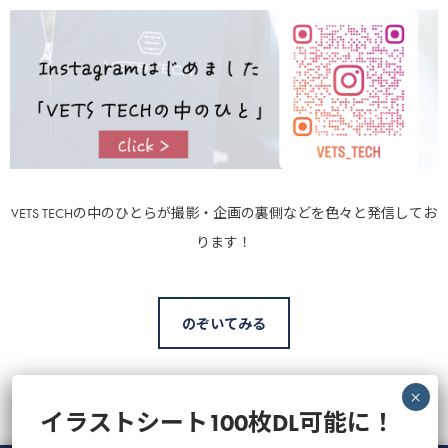
VETS TECHの中のひとらが撮影・企画の裏側などを色々と発信してお
ります！
のぞいてみる
イラストシート100枚DL可能に！
最近の投稿
人気の記事
CATEGORY
Tag Cloud