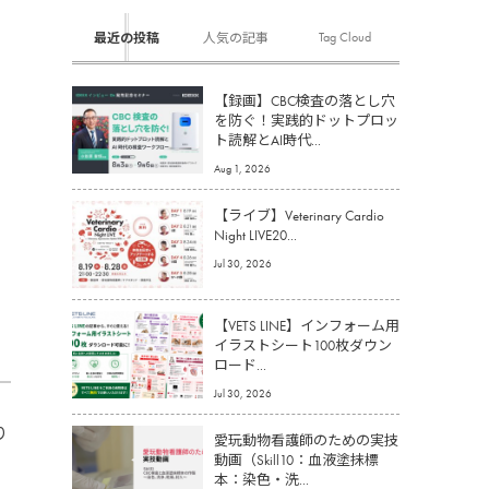
Tag Cloud
最近の投稿
人気の記事
【録画】CBC検査の落とし穴
を防ぐ！実践的ドットプロッ
ト読解とAI時代...
Aug 1, 2026
【ライブ】Veterinary Cardio
Night LIVE20...
Jul 30, 2026
【VETS LINE】インフォーム用
イラストシート100枚ダウン
ロード...
Jul 30, 2026
り
愛玩動物看護師のための実技
動画（Skill10：血液塗抹標
本：染色・洗...