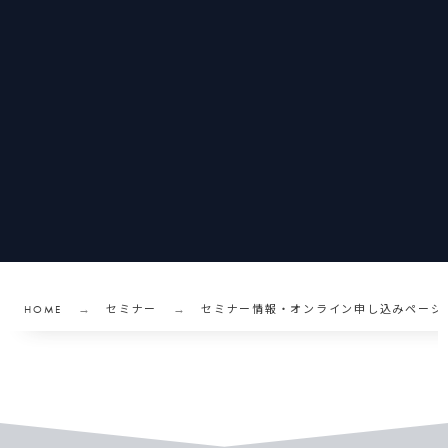
HOME
セミナー
セミナー情報・オンライン申し込みページ
「
復
習
」