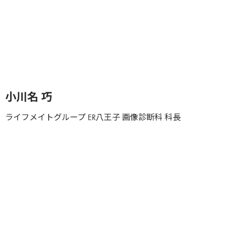
講師
小川名 巧
ライフメイトグループ ER八王子 画像診断科 科長
会場・日時