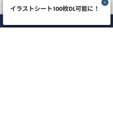
イラストシート100枚DL可能に！
VETS TECHの中のひとらが撮影・企画の裏側などを色々と発信してお
ります！
メニュー
ホーム
ライブ
録画
アカウント
ManaViva
のぞいてみる
最近の投稿
人気の記事
CATEGORY
Tag Cloud
【録画】CBC検査の落とし穴を防ぐ！実践的ドット
プロット読解とAI時代...