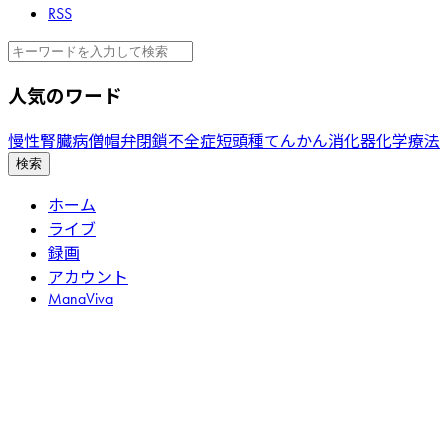
RSS
検
索
人気のワード
慢性腎臓病
僧帽弁閉鎖不全症
短頭種
てんかん
消化器
化学療法
検索
ホーム
ライブ
録画
アカウント
ManaViva