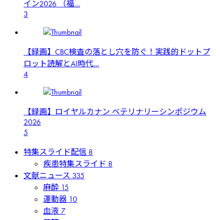
イン2026 （福...
3
【録画】CBC検査の落とし穴を防ぐ！実践的ドットプ
ロット読解とAI時代...
4
【録画】ロイヤルカナン ベテリナリーシンポジウム
2026
5
特集スライド配信
8
疾患特集スライド
8
文献ニュース
335
麻酔
15
運動器
10
血液
7