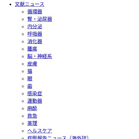
文献ニュース
循環器
腎・泌尿器
内分泌
呼吸器
消化器
腫瘍
脳・神経系
皮膚
猫
眼
歯
感染症
運動器
麻酔
救急
薬理
ヘルスケア
症例報告ニュース（海外誌）