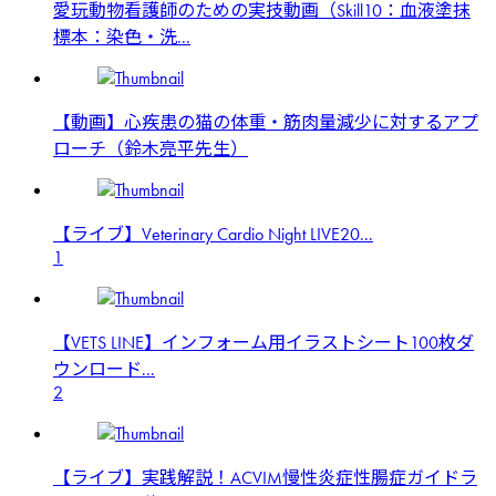
愛玩動物看護師のための実技動画（Skill10：血液塗抹
標本：染色・洗...
【動画】心疾患の猫の体重・筋肉量減少に対するアプ
ローチ（鈴木亮平先生）
【ライブ】Veterinary Cardio Night LIVE20...
1
【VETS LINE】インフォーム用イラストシート100枚ダ
ウンロード...
2
【ライブ】実践解説！ACVIM慢性炎症性腸症ガイドラ