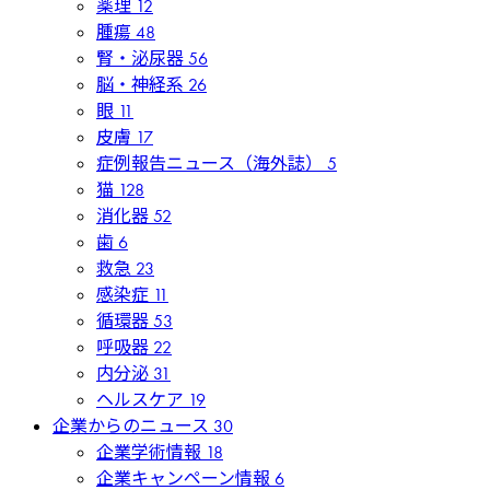
薬理
12
腫瘍
48
腎・泌尿器
56
脳・神経系
26
眼
11
皮膚
17
症例報告ニュース（海外誌）
5
猫
128
消化器
52
歯
6
救急
23
感染症
11
循環器
53
呼吸器
22
内分泌
31
ヘルスケア
19
企業からのニュース
30
企業学術情報
18
企業キャンペーン情報
6