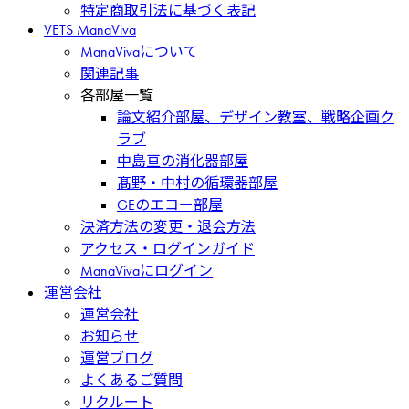
特定商取引法に基づく表記
VETS ManaViva
ManaVivaについて
関連記事
各部屋一覧
論文紹介部屋、デザイン教室、戦略企画ク
ラブ
中島亘の消化器部屋
髙野・中村の循環器部屋
GEのエコー部屋
決済方法の変更・退会方法
アクセス・ログインガイド
ManaVivaにログイン
運営会社
運営会社
お知らせ
運営ブログ
よくあるご質問
リクルート