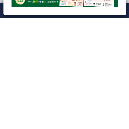
メニュー
ホーム
ライブ
録画
アカウント
ManaViva
【録画】CBC検査の落とし穴を防ぐ！実践的ドット
プロット読解とAI時代...
【ライブ】Veterinary Cardio Night LIVE20...
【VETS LINE】インフォーム用イラストシート100枚
ダウンロード...
愛玩動物看護師のための実技動画（Skill10：血液塗
抹標本：染色・洗...