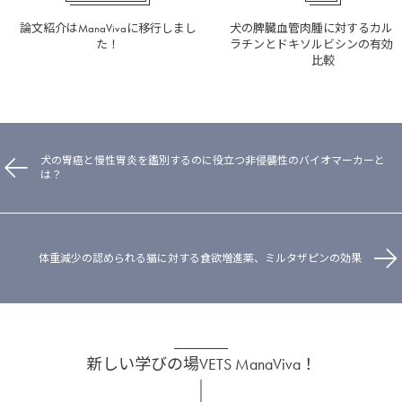
論文紹介はManaVivaに移行しまし
犬の脾臓血管肉腫に対するカル
た！
ラチンとドキソルビシンの有効
比較
犬の胃癌と慢性胃炎を鑑別するのに役立つ非侵襲性のバイオマーカーと
は？
体重減少の認められる猫に対する食欲増進薬、ミルタザピンの効果
新しい学びの場VETS ManaViva！