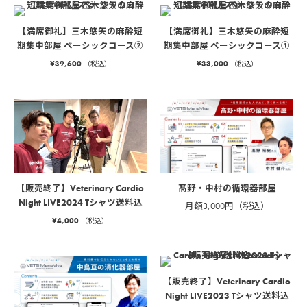
【満席御礼】三木悠矢の麻酔短
【満席御礼】三木悠矢の麻酔短
期集中部屋 ベーシックコース②
期集中部屋 ベーシックコース①
¥
39,600
¥
33,000
（税込）
（税込）
髙野・中村の循環器部屋
【販売終了】Veterinary Cardio
Night LIVE2024 Tシャツ送料込
月額3,000円（税込）
¥
4,000
（税込）
【販売終了】Veterinary Cardio
Night LIVE2023 Tシャツ送料込