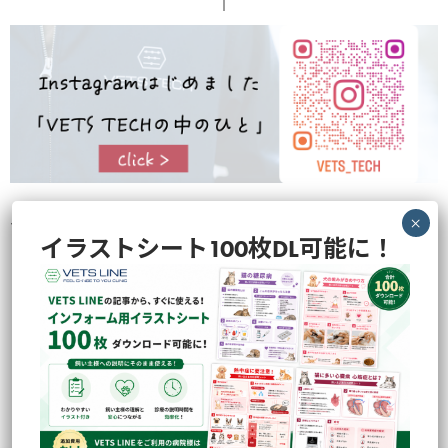
VETS TECHの中のひとらが撮影・企画の裏側などを色々と発信してお
イラストシート100枚DL可能に！
ります！
のぞいてみる
最近の投稿
人気の記事
CATEGORY
Tag Cloud