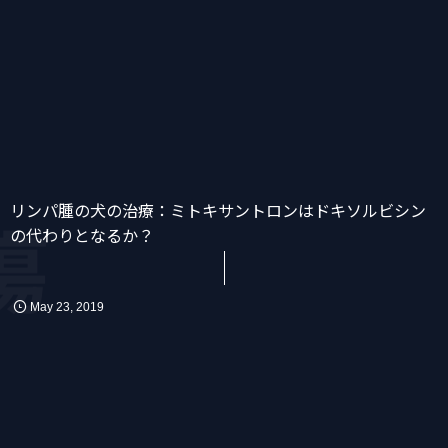
リンパ腫の犬の治療：ミトキサントロンはドキソルビシン
瘍
かん
消化器
化学療法
の代わりとなるか？
May
23
,
2019