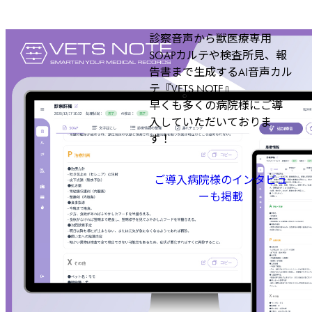
診察音声から獣医療専用
SOAPカルテや検査所見、報
告書まで生成するAI音声カル
テ『VETS NOTE』
早くも多くの病院様にご導
入していただいておりま
す！
ご導入病院様のインタビュ
ーも掲載