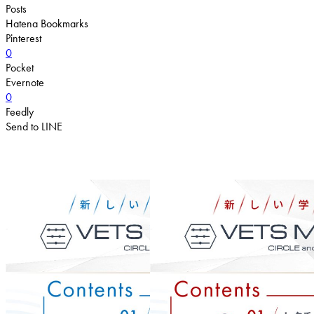
Posts
Hatena Bookmarks
Pinterest
0
Pocket
Evernote
0
Feedly
Send to LINE