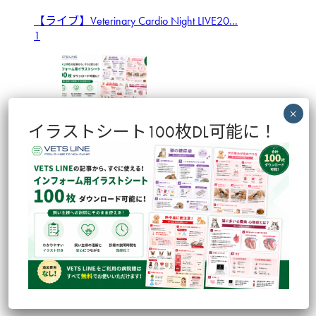
【ライブ】Veterinary Cardio Night LIVE20...
1
イラストシート100枚DL可能に！
【VETS LINE】インフォーム用イラストシート100枚ダ
ウンロード...
2
【ライブ】実践解説！ACVIM慢性炎症性腸症ガイドラ
イン2026 （福...
3