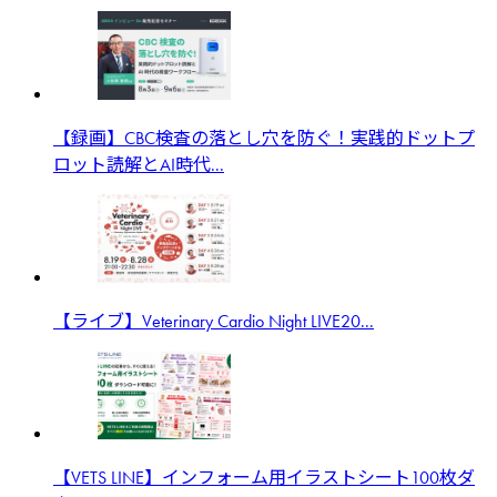
【録画】CBC検査の落とし穴を防ぐ！実践的ドットプ
ロット読解とAI時代...
【ライブ】Veterinary Cardio Night LIVE20...
【VETS LINE】インフォーム用イラストシート100枚ダ