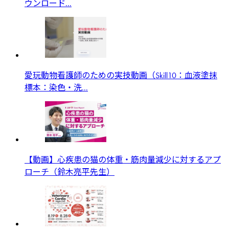
ウンロード...
愛玩動物看護師のための実技動画（Skill10：血液塗抹
標本：染色・洗...
【動画】心疾患の猫の体重・筋肉量減少に対するアプ
ローチ（鈴木亮平先生）