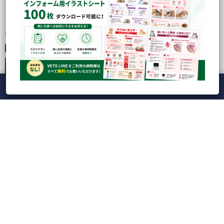
最近の投稿
人気の記事
CATEGORY
Tag Cloud
【録画】CBC検査の落とし穴を防ぐ！実践的ドット
プロット読解とAI時代...
メニュー
ホーム
ライブ
録画
アカウント
ManaViva
【ライブ】Veterinary Cardio Night LIVE20...
【VETS LINE】インフォーム用イラストシート100枚
ダウンロード...