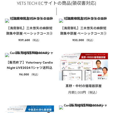
VETS TECH ECサイトの商品(領収書対応)
【満席御礼】三木悠矢の麻酔短
【満席御礼】三木悠矢の麻酔短
期集中部屋 ベーシックコース②
期集中部屋 ベーシックコース①
¥
39,600
¥
33,000
（税込）
（税込）
【販売終了】Veterinary Cardio
Night LIVE2024 Tシャツ送料込
¥
4,000
（税込）
髙野・中村の循環器部屋
月額3,000円（税込）