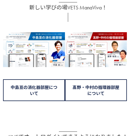
VETS TECHのLINEアカウントへ
新しい学びの場VETS ManaViva！
中島亘の消化器部屋につ
髙野・中村の循環器部屋
いて
について