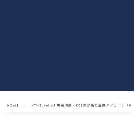
HOME
VTWS Vol.65 角膜潰瘍・KCSの診断と治療アプローチ（