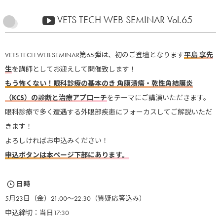
VETS TECH WEB SEMINAR Vol.65
VETS TECH WEB SEMINAR第65弾は、初のご登壇となります
平島 享先
生
を講師としてお迎えして開催致します！
もう怖くない！眼科診療の基本のき 角膜潰瘍・乾性角結膜炎
（KCS）の診断と治療アプローチ
をテーマにご講演いただきます。
眼科診療で多く遭遇する外眼部疾患にフォーカスしてご解説いただ
きます！
よろしければお申込みください！
申込ボタンは本ページ下部にあります。
日時
5月23日（金）21:00～22:30（質疑応答込み）
申込締切：当日17:30