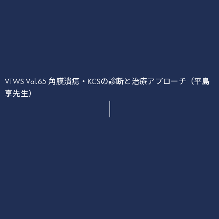
VTWS Vol.65 角膜潰瘍・KCSの診断と治療アプローチ（平島
享先生）
かん
消化器
化学療法