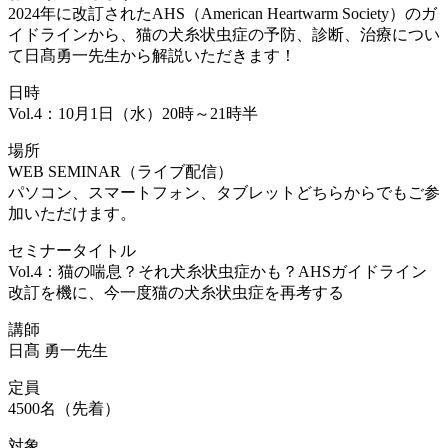
2024年に改訂されたAHS（American Heartwarm Society）のガ
イドラインから、猫の犬糸状虫症の予防、診断、治療につい
て日髙勇一先生から解説いただきます！
日時
Vol.4：10月1日（水）20時～21時半
場所
WEB SEMINAR（ライブ配信）
パソコン、スマートフォン、タブレットどちらからでもご参
加いただけます。
セミナータイトル
Vol.4：猫の喘息？それ犬糸状虫症かも？AHSガイドライン
改訂を機に、今一度猫の犬糸状虫症を再考する
講師
日髙 勇一先生
定員
4500名（先着）
対象