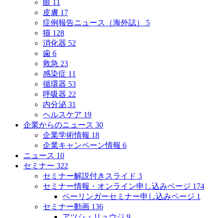
眼
11
皮膚
17
症例報告ニュース（海外誌）
5
猫
128
消化器
52
歯
6
救急
23
感染症
11
循環器
53
呼吸器
22
内分泌
31
ヘルスケア
19
企業からのニュース
30
企業学術情報
18
企業キャンペーン情報
6
ニュース
10
セミナー
322
セミナー解説付きスライド
3
セミナー情報・オンライン申し込みページ
174
ベーリンガーセミナー申し込みページ
1
セミナー動画
136
アツシ・リュウジ
9