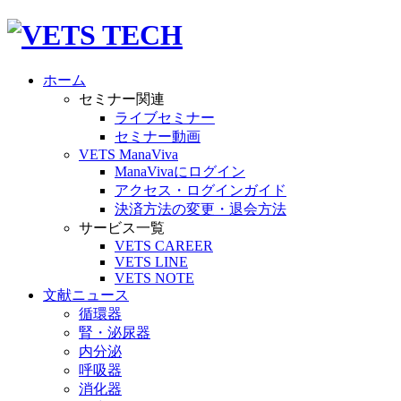
ホーム
セミナー関連
ライブセミナー
セミナー動画
VETS ManaViva
ManaVivaにログイン
アクセス・ログインガイド
決済方法の変更・退会方法
サービス一覧
VETS CAREER
VETS LINE
VETS NOTE
文献ニュース
循環器
腎・泌尿器
内分泌
呼吸器
消化器