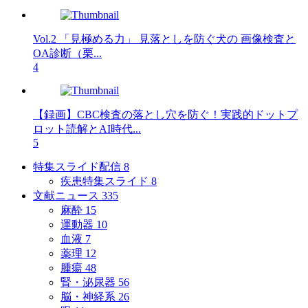
Vol.2 「見極める力」 見落としを防ぐ犬の 画像検査と
OA診断（栗...
4
【録画】CBC検査の落とし穴を防ぐ！実践的ドットプ
ロット読解とAI時代...
5
特集スライド配信
8
疾患特集スライド
8
文献ニュース
335
麻酔
15
運動器
10
血液
7
薬理
12
腫瘍
48
腎・泌尿器
56
脳・神経系
26