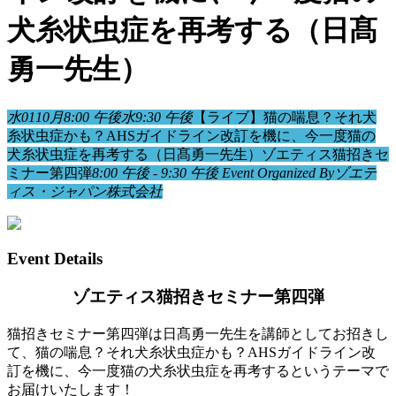
犬糸状虫症を再考する（日髙
勇一先生）
水
01
10月
8:00 午後
水
9:30 午後
【ライブ】猫の喘息？それ犬
糸状虫症かも？AHSガイドライン改訂を機に、今一度猫の
犬糸状虫症を再考する（日髙勇一先生）
ゾエティス猫招きセ
ミナー第四弾
8:00 午後 - 9:30 午後
Event Organized By
ゾエテ
ィス・ジャパン株式会社
Event Details
ゾエティス猫招きセミナー第四弾
猫招きセミナー第四弾は日髙勇一先生を講師としてお招きし
て、猫の喘息？それ犬糸状虫症かも？AHSガイドライン改
訂を機に、今一度猫の犬糸状虫症を再考するというテーマで
お届けいたします！