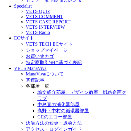
セミナー配信期間カレンダー
Specialist
VETS QUIZ
VETS COMMENT
VETS CASE REPORT
VETS INTERVIEW
VETS Radio
ECサイト
VETS TECH ECサイト
ショップマイページ
お買い物カゴ
特定商取引法に基づく表記
VETS ManaViva
ManaVivaについて
関連記事
各部屋一覧
論文紹介部屋、デザイン教室、戦略企画ク
ラブ
中島亘の消化器部屋
髙野・中村の循環器部屋
GEのエコー部屋
決済方法の変更・退会方法
アクセス・ログインガイド