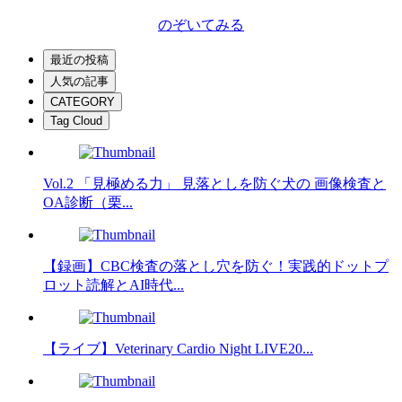
のぞいてみる
最近の投稿
人気の記事
CATEGORY
Tag Cloud
Vol.2 「見極める力」 見落としを防ぐ犬の 画像検査と
OA診断（栗...
【録画】CBC検査の落とし穴を防ぐ！実践的ドットプ
ロット読解とAI時代...
【ライブ】Veterinary Cardio Night LIVE20...