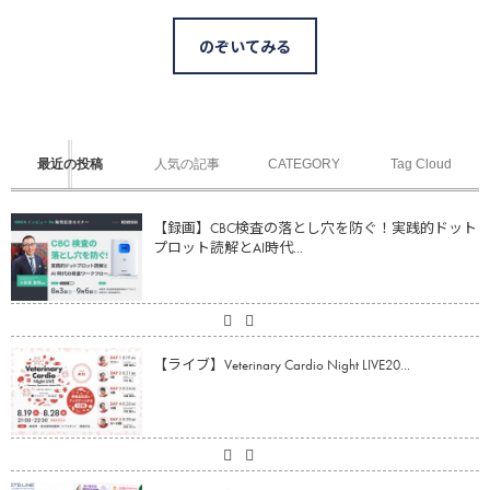
のぞいてみる
最近の投稿
人気の記事
CATEGORY
Tag Cloud
【録画】CBC検査の落とし穴を防ぐ！実践的ドット
プロット読解とAI時代...
【ライブ】Veterinary Cardio Night LIVE20...