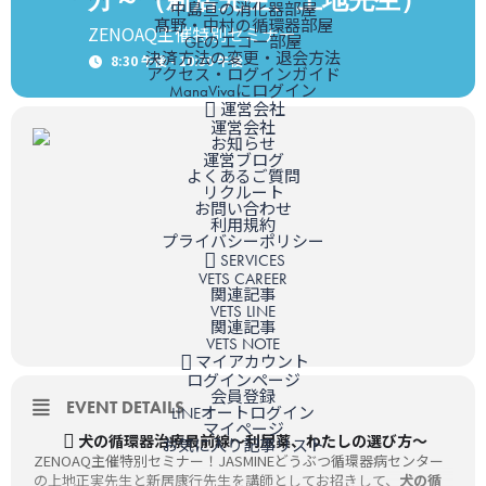
中島亘の消化器部屋
髙野・中村の循環器部屋
ZENOAQ主催特別セミナー
GEのエコー部屋
決済方法の変更・退会方法
8:30 午後 - 10:30 午後
アクセス・ログインガイド
ManaVivaにログイン
運営会社
運営会社
お知らせ
運営ブログ
よくあるご質問
リクルート
お問い合わせ
利用規約
プライバシーポリシー
SERVICES
VETS CAREER
関連記事
VETS LINE
関連記事
VETS NOTE
マイアカウント
ログインページ
会員登録
EVENT DETAILS
LINEオートログイン
マイページ
犬の循環器治療最前線～利尿薬、わたしの選び方～
お気に入り記事リスト
ZENOAQ主催特別セミナー！JASMINEどうぶつ循環器病センター
の上地正実先生と新居康行先生を講師としてお招きして、
犬の循