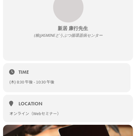
定員
4500名（先着）
対象
獣医師、愛玩動物看護師・ケアスタッフ（動物病院勤務）
獣医学生
新居 康行先生
(株)JASMINEどうぶつ循環器病センター
参加費
無料
主催
日本全薬工業株式会社
申込締切
TIME
当日17:30
(木) 8:30 午後 - 10:30 午後
備考
・当日はライブ配信となります。オンラインでの視聴となります
のでインターネット環境が整っているところからご参加くださ
い。
LOCATION
・本セミナーは無料ですが、視聴に必要となるインターネット通
信料は別途かかります。
オンライン（Webセミナー）
※視聴URLはセミナー開催前日12時、当日開始60分前にお申し込
み頂いたメールアドレスにご連絡致します。
※今回は配布資料はアンケート回答者様に無料で配布いたしま
す。