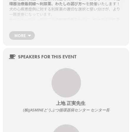
環器治療最前線～利尿薬、わたしの選び方～
を開催いたします！
犬の心疾患症例に対する利尿薬の適切な選択と使い分けが、より
一層重要になっています。
本セミナーでは、症例ごとの病態評価をもとに、様々ある利尿薬
の特性と使いどころ、注意点などを実臨床に即して解説いただき
ます。
日々の診療のなかで悩みがちな「どの利尿薬をどう選ぶか」、
MORE
「治療反応が鈍いときの一手が知りたい」というところについて
お話頂きます。
よろしければお申込みください！
SPEAKERS FOR THIS EVENT
日時
7月24日（木）20時半～22時半
場所
WEB SEMINAR（ライブ配信）
パソコン、スマートフォン、タブレットどちらからでもご参加い
ただけます。
セミナータイトル
上地 正実先生
犬の循環器治療最前線～利尿薬、わたしの選び方～
(株)JASMINEどうぶつ循環器病センター センター長
講師
新居康行先生
上地正実先生