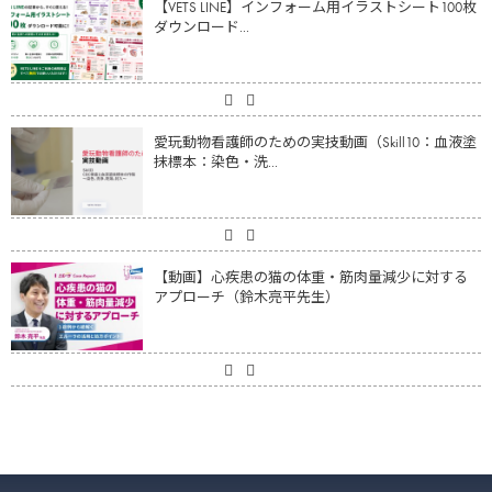
【VETS LINE】インフォーム用イラストシート100枚
ダウンロード...
愛玩動物看護師のための実技動画（Skill10：血液塗
抹標本：染色・洗...
【動画】心疾患の猫の体重・筋肉量減少に対する
アプローチ（鈴木亮平先生）