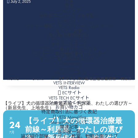
救急
July
2
,
2025
薬理
ヘルスケア
症例報告ニュース（海外誌）
セミナー
セミナー情報・オンライン申し込みページ
セミナー動画
愛玩動物看護師向け
アツシ・リュウジ
サマリーレポート
セミナー解説付きスライド
セミナー・学会開催情報カレンダー
セミナー配信期間カレンダー
Specialist
VETS QUIZ
VETS COMMENT
VETS CASE REPORT
HOME
Events
【ライブ】犬の循環器治療最前線～利尿薬、
VETS INTERVIEW
VETS Radio
ECサイト
VETS TECH ECサイト
ショップマイページ
【ライブ】犬の循環器治療最前線～利尿薬、わたしの選び方～
お買い物カゴ
（新居先生、上地先生）
特定商取引法に基づく表記
VETS ManaViva
【ライブ】犬の循環器治療最
木
24
ManaVivaについて
関連記事
前線～利尿薬、わたしの選び
各部屋一覧
7月
方～（新居先生、上地先生）
論文紹介部屋、デザイン教室、戦略企画クラブ