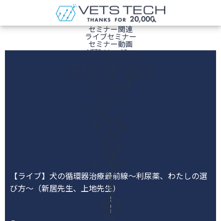
ホーム
セミナー関連
ライブセミナー
セミナー動画
VETS ManaViva
ManaVivaにログイン
アクセス・ログインガイド
決済方法の変更・退会方法
サービス一覧
VETS CAREER
VETS LINE
VETS NOTE
文献ニュース
循環器
腎・泌尿器
内分泌
呼吸器
消化器
腫瘍
脳・神経系
皮膚
【ライブ】犬の循環器治療最前線～利尿薬、わたしの選
猫
眼
び方～（新居先生、上地先生）
歯
感染症
運動器
麻酔