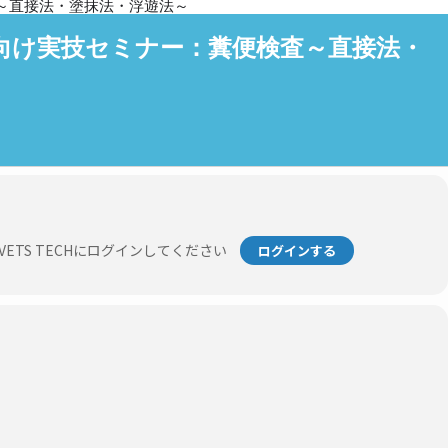
～直接法・塗抹法・浮遊法～
向け実技セミナー：糞便検査～直接法・
TS TECHにログインしてください
ログインする