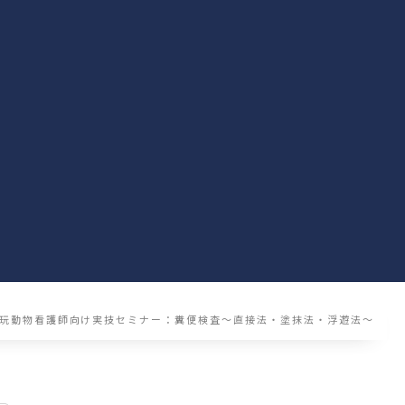
玩動物看護師向け実技セミナー：糞便検査～直接法・塗抹法・浮遊法～