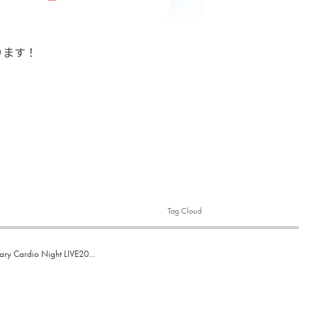
ります！
Tag Cloud
Cardio Night LIVE20...