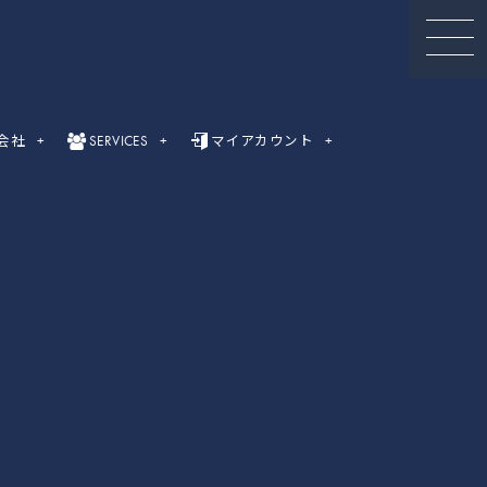
会社
SERVICES
マイアカウント
セミナー動画
録画セミナー動画（Webinar）一覧