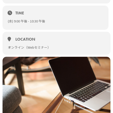
profimgurl=”https://vets-tech.jp/wp-
content/uploads/2022/01/Dr.Tsuruno2.jpg” profsize=160
TIME
topbgcolor=”#57A7D6″ border=1 desccolor=”black”
descfontsize=14]
(水) 9:00 午後 - 10:30 午後
[/profile]
料金
無料
LOCATION
対象
獣医師、動物看護師（動物病院勤務）
オンライン（Webセミナー）
獣医学生
定員
3000名（先着）
主催者
株式会社VETS TECH
協賛
ゾエティス・ジャパン株式会社
お願いごと
・当日はライブ配信となります。オンラインでの視聴となります
のでインターネット環境が整っているところからご参加くださ
い。
・本セミナーは無料ですが、視聴に必要となるインターネット通