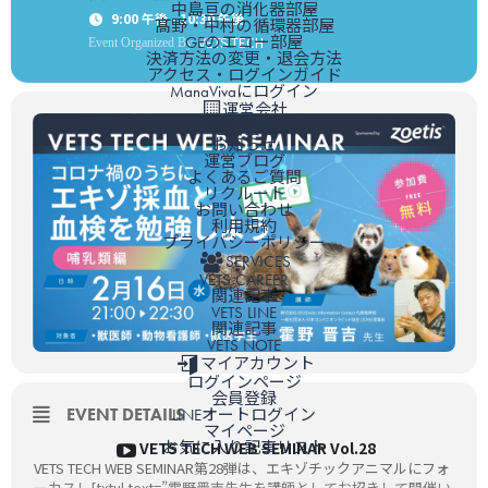
中島亘の消化器部屋
9:00 午後 - 10:30 午後
髙野・中村の循環器部屋
GEのエコー部屋
VETS TECH
Event Organized By
決済方法の変更・退会方法
アクセス・ログインガイド
ManaVivaにログイン
運営会社
運営会社
お知らせ
運営ブログ
よくあるご質問
リクルート
お問い合わせ
利用規約
プライバシーポリシー
SERVICES
VETS CAREER
関連記事
VETS LINE
関連記事
VETS NOTE
マイアカウント
ログインページ
会員登録
EVENT DETAILS
LINEオートログイン
マイページ
VETS TECH WEB SEMINAR Vol.28
お気に入り記事リスト
VETS TECH WEB SEMINAR第28弾は、エキゾチックアニマルにフォ
ーカスし[txtul text=”霍野晋吉先生を講師としてお招きして開催い