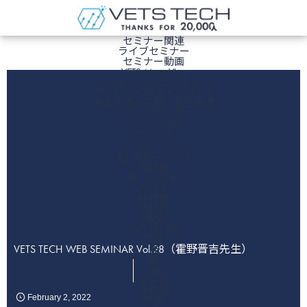
ホーム
セミナー関連
ライブセミナー
セミナー動画
VETS ManaViva
ManaVivaにログイン
アクセス・ログインガイド
決済方法の変更・退会方法
サービス一覧
VETS CAREER
VETS LINE
VETS NOTE
文献ニュース
循環器
腎・泌尿器
内分泌
呼吸器
消化器
腫瘍
脳・神経系
皮膚
VETS TECH WEB SEMINAR Vol.28（霍野晋吉先生）
猫
眼
歯
感染症
運動器
February
2
,
2022
麻酔