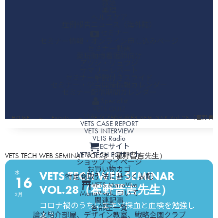
救急
薬理
ヘルスケア
症例報告ニュース（海外誌）
セミナー
セミナー情報・オンライン申し込みページ
セミナー動画
愛玩動物看護師向け
アツシ・リュウジ
サマリーレポート
セミナー解説付きスライド
セミナー・学会開催情報カレンダー
セミナー配信期間カレンダー
Specialist
VETS QUIZ
VETS COMMENT
HOME
Events
VETS TECH WEB SEMINAR Vol.28（霍
VETS CASE REPORT
VETS INTERVIEW
VETS Radio
ECサイト
VETS TECH ECサイト
VETS TECH WEB SEMINAR VOL.28（霍野晋吉先生）
ショップマイページ
お買い物カゴ
VETS TECH WEB SEMINAR
水
特定商取引法に基づく表記
16
VETS ManaViva
VOL.28（霍野晋吉先生）
ManaVivaについて
2月
関連記事
コロナ禍のうちにエキゾ採血と血検を勉強し
各部屋一覧
よう
論文紹介部屋、デザイン教室、戦略企画クラブ