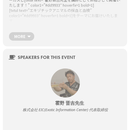
たします！” color1=”#dd9933″ hoverfx=1 bold=1]
[txtul text=”エキゾチックアニマルの採血と血検”
color1=”#dd9933″ hoverfx=1 bold=1]をテーマにお届けいたしま
す。
この機会をお見逃しないよう、是非お申込みください！
[txtul text=”申込ボタンは本ページ下部にあります。”
color1=”#dd9933″ hoverfx=1 bold=1]
MORE
日時
2月16日（水）21:00～22:30（質疑応答込み）
申込締切：当日17:30
SPEAKERS FOR THIS EVENT
場所
WEB SEMINAR（ライブ配信）
パソコン、スマートフォン、タブレットどちらからでもご参加い
ただけます。
セミナータイトル
[txtul text=”コロナ禍のうちにエキゾ採血と血検を勉強しよう
～哺乳類編～” color1=”#dd9933″ hoverfx=1 bold=1]
霍野 晋吉先生
講師
株式会社 EIC(Exotic Information Center) 代表取締役
[profile name=”霍野 晋吉先生” namesize=22 title1=”株式会社
EIC(Exotic Information Center) 代表取締役
ヤマザキ動物看護大学特任教授
日本獣医生命科学大学、北里大学非常勤講師” title1size=14