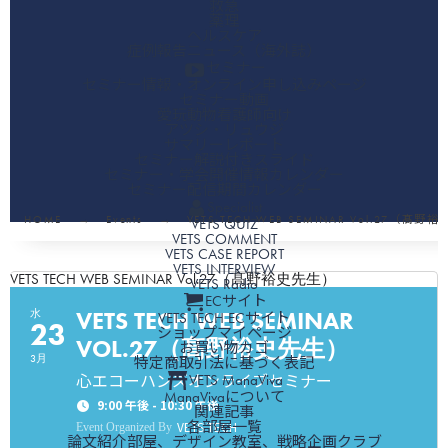
救急
薬理
ヘルスケア
症例報告ニュース（海外誌）
セミナー
セミナー情報・オンライン申し込みページ
セミナー動画
愛玩動物看護師向け
アツシ・リュウジ
サマリーレポート
セミナー解説付きスライド
セミナー・学会開催情報カレンダー
セミナー配信期間カレンダー
Specialist
HOME
Events
VETS TECH WEB SEMINAR Vol.27（髙
VETS QUIZ
VETS COMMENT
VETS CASE REPORT
VETS INTERVIEW
VETS TECH WEB SEMINAR Vol.27（髙野裕史先生）
VETS Radio
ECサイト
VETS TECH WEB SEMINAR
水
VETS TECH ECサイト
23
ショップマイページ
VOL.27（髙野裕史先生）
お買い物カゴ
3月
特定商取引法に基づく表記
心エコーハンズオンライブセミナー
VETS ManaViva
ManaVivaについて
9:00 午後 - 10:30 午後
関連記事
各部屋一覧
VETS TECH
Event Organized By
論文紹介部屋、デザイン教室、戦略企画クラブ