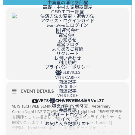
中島亘の消化器部屋
髙野・中村の循環器部屋
GEのエコー部屋
決済方法の変更・退会方法
アクセス・ログインガイド
ManaVivaにログイン
運営会社
運営会社
お知らせ
運営ブログ
よくあるご質問
リクルート
お問い合わせ
利用規約
プライバシーポリシー
SERVICES
VETS CAREER
関連記事
VETS LINE
関連記事
EVENT DETAILS
VETS NOTE
VETS TECH WEB SEMINAR Vol.27
マイアカウント
ログインページ
VETS TECH WEB SEMINAR第27弾は、昨年夏、Veterinary
会員登録
Cardio Night LIVEでご好評いただいた[txtul text=”髙野裕史先生
LINEオートログイン
を講師としてお招きして心エコーハンズオンライブセミナーを
マイページ
開催いたします！” color1=”#dd9933″ hoverfx=1 bold=1]
お気に入り記事リスト
今回は、[txtul text=”心エコーに潜むピットフォール”
color1=”#dd9933″ hoverfx=1 bold=1]をテーマに実際に手元と