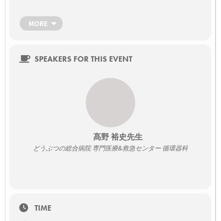
エコーの映像を同時に描出しながらお届けいたします。
この機会をお見逃しないよう、是非お申込みください！
[txtul text=”申込ボタンは本ページ下部にあります。”
MORE
color1=”#dd9933″ hoverfx=1 bold=1]
[capbox title=”開催延期のお知らせ” titleicon=’icon-info’
titlepattern=2 bdstyle=4 bdcolor=#dc143c]
SPEAKERS FOR THIS EVENT
2月4日（金）に開催を予定しておりました本セミナーですが、
配信運営関係者に新型コロナウイルスの陽性が確認されたた
め、配信を延期させていただくことになりました。
楽しみにしていただいた中、このようなことになってしまい大
変申し訳ございません。
こちらのセミナーは3月23日（水）21時～に日程をあらためて
開催させていただきます。
なお、既にお申込みいただいている方々はあらためてお申込み
いただく必要はございません。
髙野 裕史先生
ご了承いただきますようよろしくお願い申し上げます。
[/capbox]
どうぶつの総合病院 専門医療&救急センター 循環器科
日時
2月4日（金）21:00～22:30（質疑応答込み）
→
3月23日（水）21:00～22:30（質疑応答込み）
申込締切：当日17:30
場所
WEB SEMINAR（ライブ配信）
TIME
パソコン、スマートフォン、タブレットどちらからでもご参加