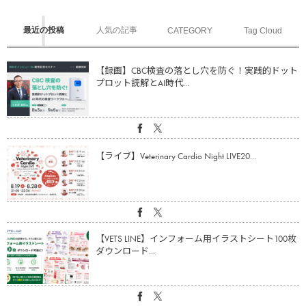
最近の投稿
人気の記事
CATEGORY
Tag Cloud
【録画】CBC検査の落とし穴を防ぐ！実践的ドット
プロット読解とAI時代...
【ライブ】Veterinary Cardio Night LIVE20...
【VETS LINE】インフォーム用イラストシート100枚
ダウンロード...