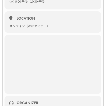
(水) 9:00 午後 - 10:30 午後
いただけます。
セミナータイトル
心エコーハンズオンライブセミナー
[txtul text=”心エコーに潜むピットフォール
LOCATION
～見るべきポイント、計測すべき指標（MMVD編）～”
オンライン（Webセミナー）
color1=”#dd9933″ hoverfx=1 bold=1]
講師
[profile name=”髙野 裕史先生” namesize=22 title1=”どうぶつ
の総合病院 専門医療&救急センター
循環器科” title1size=14 profimgurl=”https://vets-tech.jp/wp-
content/uploads/2020/01/Dr.-Takano-HiroshiV02.png”
profsize=160 topbgcolor=”#57A7D6″ border=1
desccolor=”black” descfontsize=14]
[/profile]
料金
無料
対象
獣医師、動物看護師（動物病院勤務）
獣医学生
定員
3000名（先着）
ORGANIZER