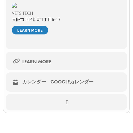
主催者
株式会社VETS TECH
VETS TECH
協賛
大阪市西区新町1丁目6-17
GEヘルスケア・ジャパン株式会社
LEARN MORE
お願いごと
・当日はライブ配信となります。オンラインでの視聴となりま
すのでインターネット環境が整っているところからご参加くだ
さい。
・本セミナーは無料ですが、視聴に必要となるインターネット
通信料は別途かかります。
LEARN MORE
※視聴URLはセミナー開催前日12時、当日開始60分前にお申し
込み頂いたメールアドレスにご連絡致します。
※今回は配布資料はアンケート回答者様に無料で配布いたしま
す。
カレンダー
GOOGLEカレンダー
セミナーの詳細・申込はこちら