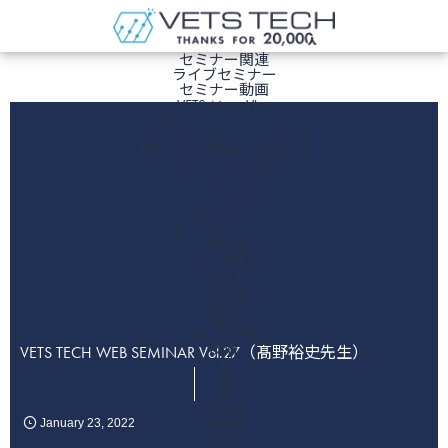
ホーム
セミナー関連
ライブセミナー
セミナー動画
VETS ManaViva
ManaVivaにログイン
アクセス・ログインガイド
決済方法の変更・退会方法
サービス一覧
VETS CAREER
VETS LINE
VETS NOTE
文献ニュース
循環器
腎・泌尿器
内分泌
呼吸器
消化器
腫瘍
脳・神経系
皮膚
VETS TECH WEB SEMINAR Vol.27（髙野裕史先生）
猫
眼
歯
感染症
運動器
January
23
,
2022
麻酔