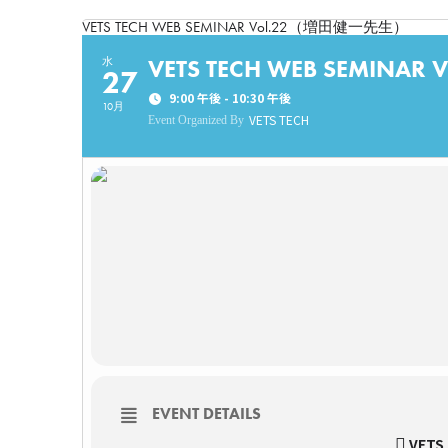
VETS TECH WEB SEMINAR Vol.22（増田健一先生）
VETS TECH WEB SEMIN
水
27
9:00 午後 - 10:30 午後
10月
VETS TECH
Event Organized By
EVENT DETAILS
VETS 