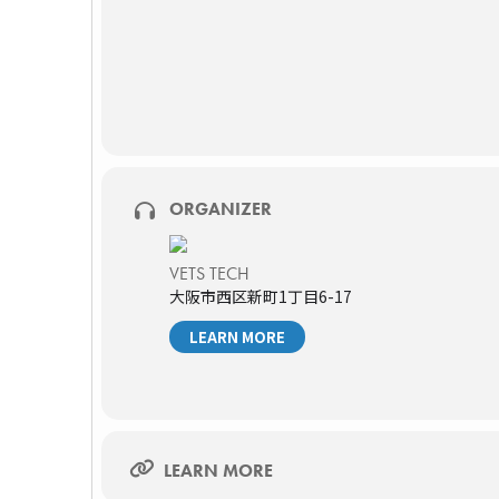
無料
対象
獣医師、動物看護師（動物病院勤務）
獣医学生
定員
2500名（先着）
主催者
ORGANIZER
株式会社VETS TECH
協賛
動物アレルギー検査株式会社、日本全薬工業株
VETS TECH
大阪市西区新町1丁目6-17
お願いごと
・当日はライブ配信となります。オンラインで
LEARN MORE
ご参加ください。
・本セミナーは無料ですが、視聴に必要となる
※視聴URLはセミナー開催前日12時、当日開
※今回は配布資料はアンケート回答者様に無料
セミナ
LEARN MORE