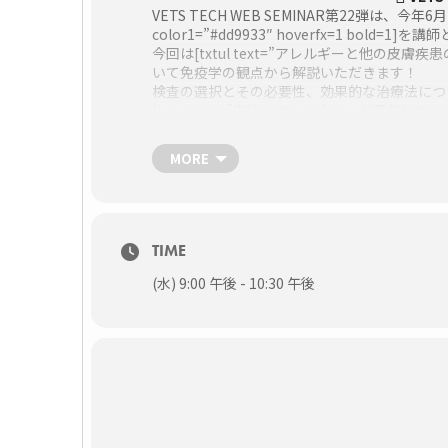
VETS TECH WEB SEMINAR第22弾は、今年
color1=”#dd9933″ hoverfx=1 bol
今回は[txtul text=”アレルギーと他の皮膚疾患の鑑別
いて免疫学の観点から解説いただきます！
検査の選択とその必要性、効果的な治療法につ
[txtul text=”申込ボタンは本ページ下部にあります。” 
日時
MORE
10月27日（水）21:00～22:30（質疑応答込み
申込締切：当日17:30
場所
WEB SEMINAR（ライブ配信）
パソコン、スマートフォン、タブレットどちら
TIME
セミナータイトル
(水) 9:00 午後 - 10:30 午後
免疫学から新たにみえた[txtul text=”アレ
hoverfx=1 bold=1]
講師
[profile name=”増田 健一先生” namesize=
profimgurl=”https://vets-tech.jp/wp-conte
topbgcolor=”#57A7D6″ border=1 desccolor=
[/profile]
料金