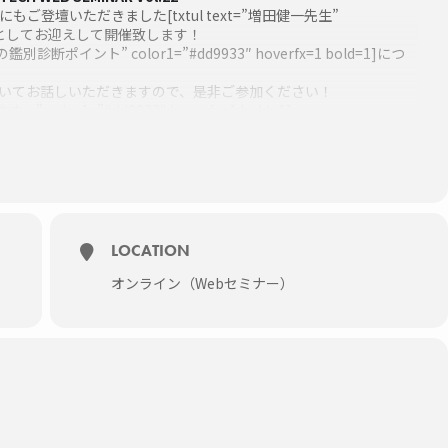
6月にもご登壇いただきました[txtul text=”増田健一先生”
d=1]を講師としてお迎えして開催致します！
診断ポイント” color1=”#dd9933″ hoverfx=1 bold=1]につ
いてお話しいただきますので、是非ご参加ください！
color1=”#dd9933″ hoverfx=1 bold=1]
）
からでもご参加いただけます。
LOCATION
オンライン（Webセミナー）
ルギーと他の皮膚疾患の鑑別診断ポイント” color1=”#dd9933″
22 title1=”動物アレルギー検査株式会社 代表取締役” title1size=14
nt/uploads/2020/08/Dr.Masuda.jpg” profsize=160
”black” descfontsize=14]