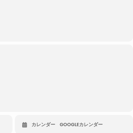
式会社
の視聴となりますのでインターネット環境が整っているところから
インターネット通信料は別途かかります。
始60分前にお申し込み頂いたメールアドレスにご連絡致します。
で配布いたします。
ーの詳細・申込はこちら
カレンダー
GOOGLEカレンダー