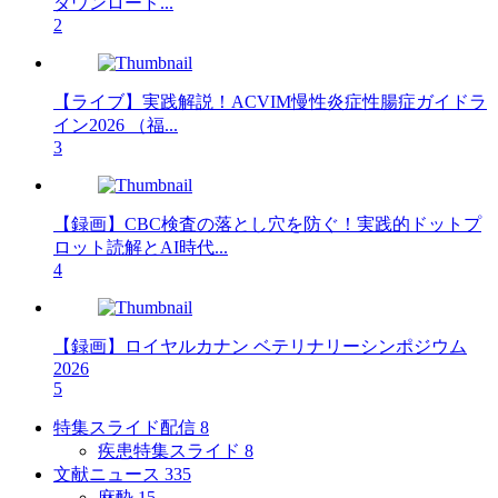
ダウンロード...
2
【ライブ】実践解説！ACVIM慢性炎症性腸症ガイドラ
イン2026 （福...
3
【録画】CBC検査の落とし穴を防ぐ！実践的ドットプ
ロット読解とAI時代...
4
【録画】ロイヤルカナン ベテリナリーシンポジウム
2026
5
特集スライド配信
8
疾患特集スライド
8
文献ニュース
335
麻酔
15