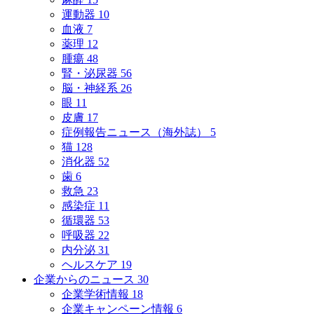
運動器
10
血液
7
薬理
12
腫瘍
48
腎・泌尿器
56
脳・神経系
26
眼
11
皮膚
17
症例報告ニュース（海外誌）
5
猫
128
消化器
52
歯
6
救急
23
感染症
11
循環器
53
呼吸器
22
内分泌
31
ヘルスケア
19
企業からのニュース
30
企業学術情報
18
企業キャンペーン情報
6