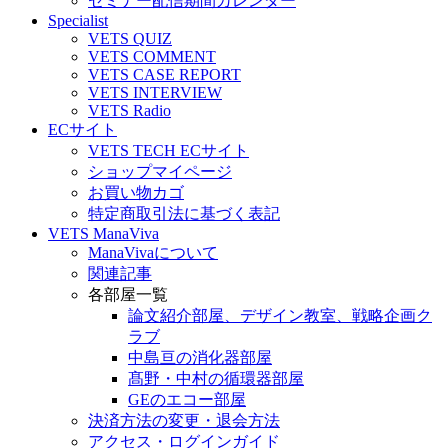
セミナー配信期間カレンダー
Specialist
VETS QUIZ
VETS COMMENT
VETS CASE REPORT
VETS INTERVIEW
VETS Radio
ECサイト
VETS TECH ECサイト
ショップマイページ
お買い物カゴ
特定商取引法に基づく表記
VETS ManaViva
ManaVivaについて
関連記事
各部屋一覧
論文紹介部屋、デザイン教室、戦略企画ク
ラブ
中島亘の消化器部屋
髙野・中村の循環器部屋
GEのエコー部屋
決済方法の変更・退会方法
アクセス・ログインガイド