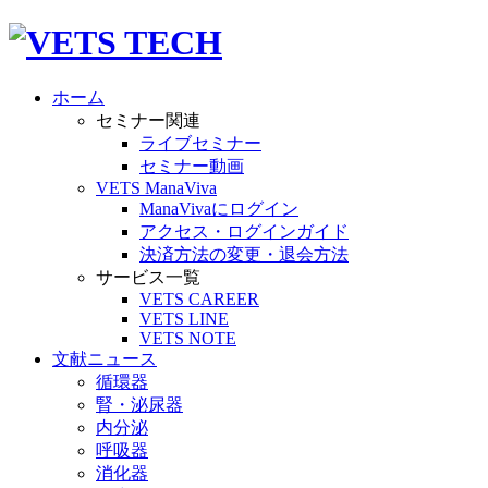
ホーム
セミナー関連
ライブセミナー
セミナー動画
VETS ManaViva
ManaVivaにログイン
アクセス・ログインガイド
決済方法の変更・退会方法
サービス一覧
VETS CAREER
VETS LINE
VETS NOTE
文献ニュース
循環器
腎・泌尿器
内分泌
呼吸器
消化器