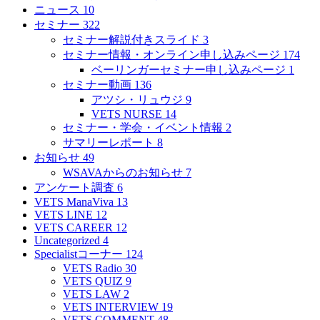
ニュース
10
セミナー
322
セミナー解説付きスライド
3
セミナー情報・オンライン申し込みページ
174
ベーリンガーセミナー申し込みページ
1
セミナー動画
136
アツシ・リュウジ
9
VETS NURSE
14
セミナー・学会・イベント情報
2
サマリーレポート
8
お知らせ
49
WSAVAからのお知らせ
7
アンケート調査
6
VETS ManaViva
13
VETS LINE
12
VETS CAREER
12
Uncategorized
4
Specialistコーナー
124
VETS Radio
30
VETS QUIZ
9
VETS LAW
2
VETS INTERVIEW
19
VETS COMMENT
48