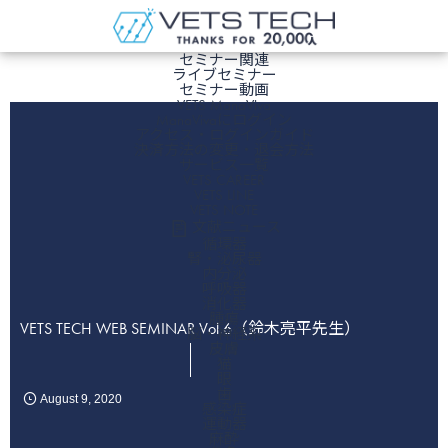
ホーム
セミナー関連
ライブセミナー
セミナー動画
VETS ManaViva
ManaVivaにログイン
アクセス・ログインガイド
決済方法の変更・退会方法
サービス一覧
VETS CAREER
VETS LINE
VETS NOTE
文献ニュース
循環器
腎・泌尿器
内分泌
呼吸器
消化器
腫瘍
VETS TECH WEB SEMINAR Vol.6（鈴木亮平先生）
脳・神経系
皮膚
猫
眼
歯
August
9
,
2020
感染症
運動器
麻酔