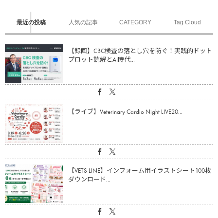
最近の投稿
人気の記事
CATEGORY
Tag Cloud
【録画】CBC検査の落とし穴を防ぐ！実践的ドット
プロット読解とAI時代...
【ライブ】Veterinary Cardio Night LIVE20...
【VETS LINE】インフォーム用イラストシート100枚
ダウンロード...