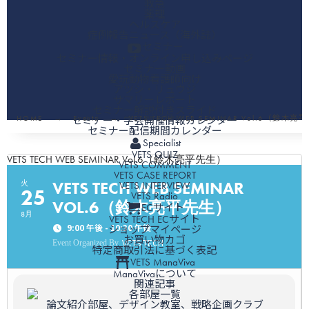
救急
薬理
ヘルスケア
症例報告ニュース（海外誌）
セミナー
セミナー情報・オンライン申し込みページ
セミナー動画
愛玩動物看護師向け
アツシ・リュウジ
サマリーレポート
セミナー解説付きスライド
HOME
Events
VETS TECH WEB SEMINAR Vol.6（鈴木
セミナー・学会開催情報カレンダー
セミナー配信期間カレンダー
Specialist
VETS QUIZ
VETS TECH WEB SEMINAR Vol.6（鈴木亮平先生）
VETS COMMENT
VETS CASE REPORT
VETS TECH WEB SEMINAR
火
VETS INTERVIEW
25
VETS Radio
VOL.6（鈴木亮平先生）
ECサイト
8月
VETS TECH ECサイト
9:00 午後 - 10:30 午後
ショップマイページ
お買い物カゴ
VETS TECH
Event Organized By
特定商取引法に基づく表記
VETS ManaViva
ManaVivaについて
関連記事
各部屋一覧
論文紹介部屋、デザイン教室、戦略企画クラブ