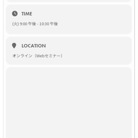
好きな本が一冊もらえます！
[txtul text=”申込ボタンは本ページ下部にあります！”
TIME
color1=”#21A5DE” hoverfx=1 bold=1]
日時
(火) 9:00 午後 - 10:30 午後
8月25日（火）21:00～22:30（質疑応答込み）
場所
WEB SEMINAR（ライブ配信）
LOCATION
パソコン、スマートフォン、タブレットどちらからでもご参加
いただけます。
オンライン（Webセミナー）
セミナータイトル
[txtul text=”心エコーの醍醐味 ～血行動態評価を考える～”
color1=”#dd9933″ hoverfx=1 bold=1]
講師
[profile name=”鈴木 亮平先生” namesize=22 title1=”日本獣医
生命科学大学 獣医内科学研究室 助教” title1size=14
profimgurl=”https://vets-tech.jp/wp-
content/uploads/2020/08/Dr.-Suzuki.png” profsize=160
topbgcolor=”#d6dce5″ border=1 desccolor=”black”
descfontsize=14]
[/profile]
料金
無料