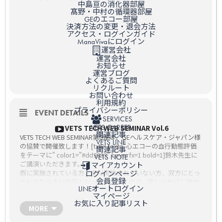
中島亘の消化器部屋
髙野・中村の循環器部屋
GEのエコー部屋
決済方法の変更・退会方法
アクセス・ログインガイド
ManaVivaにログイン
運営会社
運営会社
お知らせ
運営ブログ
よくあるご質問
リクルート
お問い合わせ
利用規約
プライバシーポリシー
EVENT DETAILS
SERVICES
VETS CAREER
VETS TECH WEB SEMINAR Vol.6
関連記事
VETS TECH WEB SEMINAR第6弾は、GEヘルスケア・ジャパン様
VETS LINE
の協賛で開催致します！[txtul text=”心エコーの血行動態評価
関連記事
をテーマに” color1=”#dd9933″ hoverfx=1 bold=1]鈴木先生に
VETS NOTE
ご講演いただきます。
マイアカウント
既に実施されている方、まだ実施されていない方、双方にとっ
ログインページ
会員登録
てわかりやすい内容となっておりますので、宜しければご参加
LINEオートログイン
ください！
マイページ
また、GEヘルスケア・ジャパン様より[txtul text=”申込者様限
お気に入り記事リスト
定企画も実施中です” color1=”#dd9933″ hoverfx=1 bold=1]。
MORE
申込完了後に届くメールからアンケートにお答えいただくとお