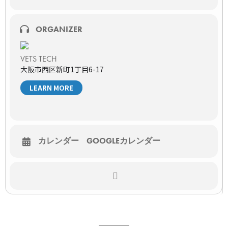
対象
獣医師、動物看護師（動物病院勤務）
ORGANIZER
獣医学生
定員
1000名（先着）
VETS TECH
大阪市西区新町1丁目6-17
主催者
株式会社VETS TECH
LEARN MORE
協賛
GEヘルスケアジャパン株式会社
お願いごと
・当日はライブ配信となります。オンラインでの視聴となりま
すのでインターネット環境が整っているところからご参加くだ
カレンダー
GOOGLEカレンダー
さい。
・本セミナーは無料ですが、視聴に必要となるインターネット
通信料は別途かかります。
※視聴URLはセミナー開催前日12時、当日開始30分前にお申し
込み頂いたメールアドレスにご連絡致します。
セミナーのお申込みはこちら