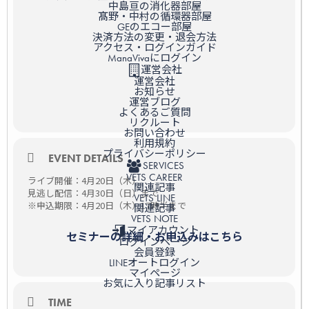
中島亘の消化器部屋
髙野・中村の循環器部屋
GEのエコー部屋
決済方法の変更・退会方法
アクセス・ログインガイド
ManaVivaにログイン
運営会社
運営会社
お知らせ
運営ブログ
よくあるご質問
リクルート
お問い合わせ
利用規約
プライバシーポリシー
EVENT DETAILS
SERVICES
VETS CAREER
ライブ開催：4月20日（木）
関連記事
見逃し配信：4月30日（日）まで
VETS LINE
※申込期限：4月20日（木）17時半まで
関連記事
VETS NOTE
マイアカウント
セミナーの詳細・お申込みはこちら
ログインページ
会員登録
LINEオートログイン
マイページ
お気に入り記事リスト
TIME