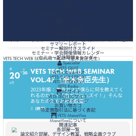
救急
薬理
ヘルスケア
症例報告ニュース（海外誌）
セミナー
セミナー情報・オンライン申し込みページ
セミナー動画
愛玩動物看護師向け
アツシ・リュウジ
HOME
Events
VETS TECH WEB SEMINAR Vol.47（塗
サマリーレポート
セミナー解説付きスライド
セミナー・学会開催情報カレンダー
セミナー配信期間カレンダー
VETS TECH WEB SEMINAR Vol.47（塗木貴臣先生）
Specialist
VETS QUIZ
VETS TECH WEB SEMINAR
木
日
VETS COMMENT
20
30
VETS CASE REPORT
VOL.47（塗木貴臣先生）
VETS INTERVIEW
4月
VETS Radio
2023年版：血液ガスは僕らに何を教えてく
ECサイト
れるのか？～「血ガスはムズイ！」そんな
VETS TECH ECサイト
あなたのための特別教室～
ショップマイページ
お買い物カゴ
(終日)
特定商取引法に基づく表記
VETS ManaViva
ManaVivaについて
関連記事
各部屋一覧
論文紹介部屋、デザイン教室、戦略企画クラブ