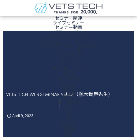
ホーム
セミナー関連
ライブセミナー
セミナー動画
VETS ManaViva
ManaVivaにログイン
アクセス・ログインガイド
決済方法の変更・退会方法
サービス一覧
VETS CAREER
VETS LINE
VETS NOTE
文献ニュース
循環器
腎・泌尿器
内分泌
呼吸器
消化器
VETS TECH WEB SEMINAR Vol.47（塗木貴臣先生）
腫瘍
脳・神経系
皮膚
猫
眼
April
9
,
2023
歯
感染症
運動器
麻酔