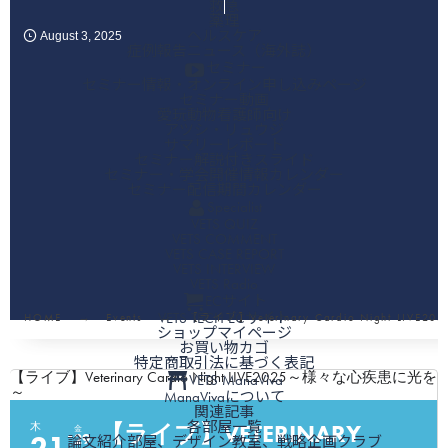
救急
薬理
ヘルスケア
August
3
,
2025
症例報告ニュース（海外誌）
セミナー
セミナー情報・オンライン申し込みページ
セミナー動画
愛玩動物看護師向け
アツシ・リュウジ
サマリーレポート
セミナー解説付きスライド
セミナー・学会開催情報カレンダー
セミナー配信期間カレンダー
Specialist
VETS QUIZ
VETS COMMENT
VETS CASE REPORT
VETS INTERVIEW
VETS Radio
ECサイト
VETS TECH ECサイト
HOME
Events
【ライブ】Veterinary Cardio Night L
ショップマイページ
お買い物カゴ
特定商取引法に基づく表記
【ライブ】Veterinary Cardio Night LIVE2025～様々な心疾患に光を
VETS ManaViva
～
ManaVivaについて
関連記事
各部屋一覧
【ライブ】VETERINARY
木
金
29
論文紹介部屋、デザイン教室、戦略企画クラブ