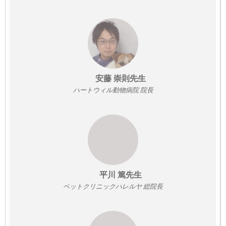
Day2：安藤崇則先生（モデレーター：田口先生）：先天性心疾
患
Day3：中村健介先生（モデレーター：髙野先生）：内分泌と心
疾患
Day4：平川篤先生（モデレーター：中村先生）：猫のHCM以
外の心疾患
Day5：髙野裕史先生（モデレーター：安藤先生）：犬猫の頻脈
講師
安藤 崇則先生
中村 健介先生（北海道大学大学院獣医学研究院 獣医内科学教
ハートウィル動物病院 院長
室 准教授）
田口 大介先生（グリーン動物病院 院長）
髙野 裕史先生（どうぶつの総合病院 専門医療＆救急センター
循環器科）
安藤 崇則先生（ハートウィル動物病院 院長）
平川 篤先生（ペットクリニックハレルヤ総院長、粕屋病院長、
福岡夜間救急動物病院 病院長）
定員
5000名（先着）
平川 篤先生
ペットクリニックハレルヤ 総院長
対象
獣医師、動物看護師（動物病院勤務）
獣医学生
参加費