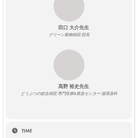
無料（配布資料無し、見逃し配信7日間：9月5日まで）
3000円（各講師の配布資料、見逃し配信3か月延長、特別座談
会の後日配信）
協賛
田口 大介先生
GEヘルスケアジャパン株式会社、ベーリンガーインゲルハイム
アニマルヘルスジャパン株式会社
グリーン動物病院 院長
申込締切
2025年8月29日（金）17:30
備考
・当日はライブ配信となります。オンラインでの視聴となりま
すのでインターネット環境が整っているところからご参加くだ
さい。
・本セミナーは無料ですが、視聴に必要となるインターネット
髙野 裕史先生
通信料は別途かかります。
※視聴URLはセミナー開催前日12時、当日開始60分前にお申し
どうぶつの総合病院 専門医療&救急センター 循環器科
込み頂いたメールアドレスにご連絡致します。
※※配布資料（PDF）を購入いただいた方は講演前日と当日開
始前に別途メールにてご案内致します。
セミナーの詳細・申込はこちら
TIME