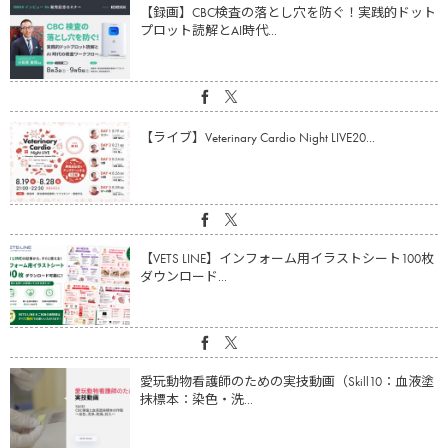
【録画】CBC検査の落とし穴を防ぐ！実践的ドット
プロット読解とAI時代...
【ライブ】Veterinary Cardio Night LIVE20...
【VETS LINE】インフォーム用イラストシート100枚
ダウンロード...
愛玩動物看護師のための実技動画（Skill10：血液塗
抹標本：染色・洗...