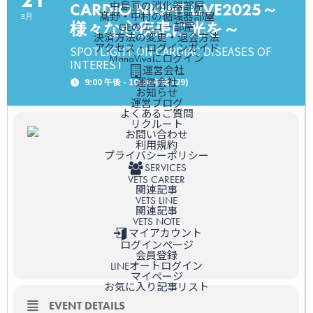
21
CARDIO NIGHT LIVE2025～
中島亘の消化器部屋
髙野・中村の循環器部屋
8月
様々な心疾患に光を～
GEのエコー部屋
決済方法の変更・退会方法
アクセス・ログインガイド
SPOTLIGHT ON CARDIAC DISEASES OF
ManaVivaにログイン
INTEREST
運営会社
運営会社
9:00 午後 - 10:30 午後
(29)
お知らせ
運営ブログ
よくあるご質問
リクルート
お問い合わせ
利用規約
プライバシーポリシー
SERVICES
VETS CAREER
関連記事
VETS LINE
関連記事
VETS NOTE
マイアカウント
ログインページ
会員登録
LINEオートログイン
マイページ
お気に入り記事リスト
EVENT DETAILS