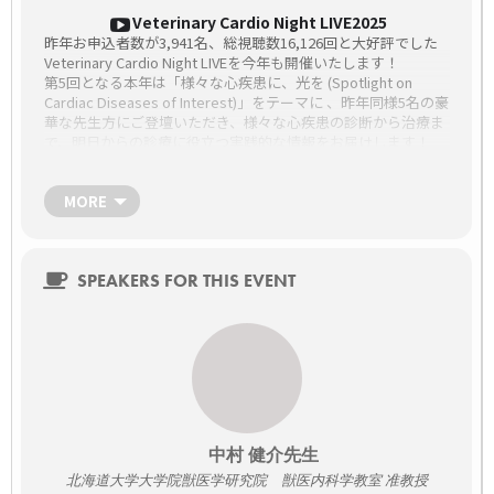
Veterinary Cardio Night LIVE2025
昨年お申込者数が3,941名、総視聴数16,126回と大好評でした
Veterinary Cardio Night LIVEを今年も開催いたします！
第5回となる本年は「様々な心疾患に、光を (Spotlight on
Cardiac Diseases of Interest)」をテーマに 、昨年同様5名の豪
華な先生方にご登壇いただき、様々な心疾患の診断から治療ま
で、明日からの診療に役立つ実践的な情報をお届けします！
よろしければお申込みください！
日時
MORE
8月21日（木）～8月29日（金）
Day1：8月21日（木）21時～22時30分
Day2：8月23日（土）21時～22時30分
Day3：8月25日（月）21時～22時30分
SPEAKERS FOR THIS EVENT
Day4：8月27日（水）21時～22時30分
Day5：8月29日（金）21時～22時30分
場所
WEB SEMINAR（ライブ配信）
パソコン、スマートフォン、タブレットどちらからでもご参加
いただけます。
セミナータイトル
中村 健介先生
Day1：田口大介先生（モデレーター：平川先生）：心エコー
北海道大学大学院獣医学研究院 獣医内科学教室 准教授
～先天性心疾患を見落とさない～