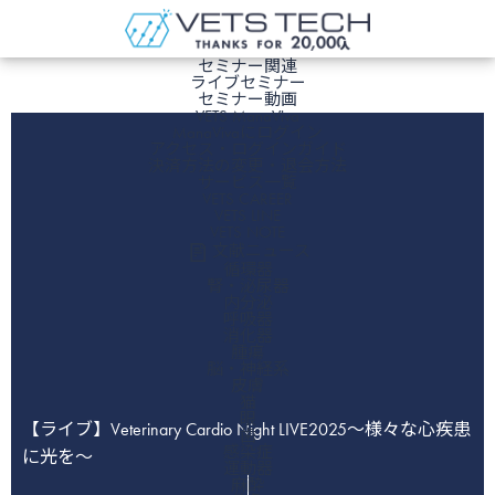
ホーム
セミナー関連
ライブセミナー
セミナー動画
VETS ManaViva
ManaVivaにログイン
アクセス・ログインガイド
決済方法の変更・退会方法
サービス一覧
VETS CAREER
VETS LINE
VETS NOTE
文献ニュース
循環器
腎・泌尿器
内分泌
呼吸器
消化器
腫瘍
脳・神経系
皮膚
猫
眼
【ライブ】Veterinary Cardio Night LIVE2025～様々な心疾患
歯
感染症
に光を～
運動器
麻酔