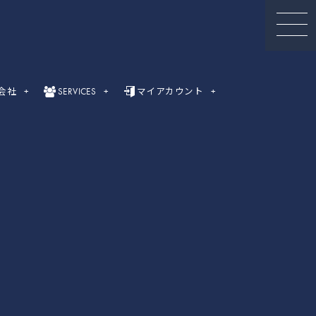
会社
SERVICES
マイアカウント
セミナー動画
録画セミナー動画（Webinar）一覧