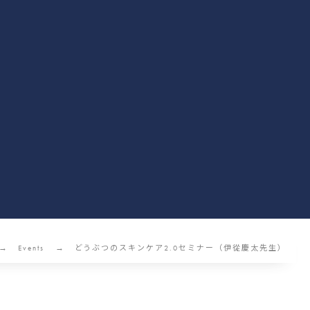
Events
どうぶつのスキンケア2.0セミナー（伊從慶太先生）