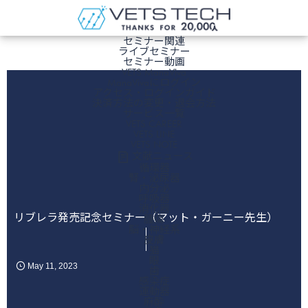
ホーム
セミナー関連
ライブセミナー
セミナー動画
VETS ManaViva
ManaVivaにログイン
アクセス・ログインガイド
決済方法の変更・退会方法
サービス一覧
VETS CAREER
VETS LINE
VETS NOTE
文献ニュース
循環器
腎・泌尿器
内分泌
呼吸器
消化器
リブレラ発売記念セミナー（マット・ガーニー先生）
腫瘍
脳・神経系
皮膚
猫
眼
May
11
,
2023
歯
感染症
運動器
麻酔