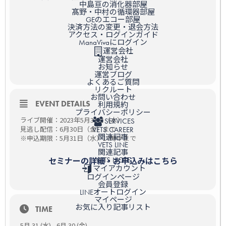
中島亘の消化器部屋
髙野・中村の循環器部屋
GEのエコー部屋
決済方法の変更・退会方法
アクセス・ログインガイド
ManaVivaにログイン
運営会社
運営会社
お知らせ
運営ブログ
よくあるご質問
リクルート
お問い合わせ
EVENT DETAILS
利用規約
プライバシーポリシー
ライブ開催：2023年5月31日（水）
SERVICES
見逃し配信：6月30日（金）まで
VETS CAREER
関連記事
※申込期限：5月31日（水）17時半まで
VETS LINE
関連記事
セミナーの詳細・お申込みはこちら
VETS NOTE
マイアカウント
ログインページ
会員登録
LINEオートログイン
マイページ
お気に入り記事リスト
TIME
5月 31 (水) - 6月 30 (金)