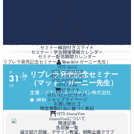
救急
薬理
ヘルスケア
症例報告ニュース（海外誌）
セミナー
セミナー情報・オンライン申し込みページ
セミナー動画
愛玩動物看護師向け
アツシ・リュウジ
サマリーレポート
HOME
Events
リブレラ発売記念セミナー（マット・ガーニ
セミナー解説付きスライド
セミナー・学会開催情報カレンダー
セミナー配信期間カレンダー
Specialist
リブレラ発売記念セミナー（マット・ガーニー先生）
VETS QUIZ
VETS COMMENT
リブレラ発売記念セミナー
水
金
VETS CASE REPORT
31
30
VETS INTERVIEW
6月
（マット・ガーニー先生）
VETS Radio
5月
ECサイト
主催：ゾエティス・ジャパン株式会社
VETS TECH ECサイト
ショップマイページ
(終日)
お買い物カゴ
特定商取引法に基づく表記
VETS ManaViva
ManaVivaについて
関連記事
各部屋一覧
論文紹介部屋、デザイン教室、戦略企画クラブ