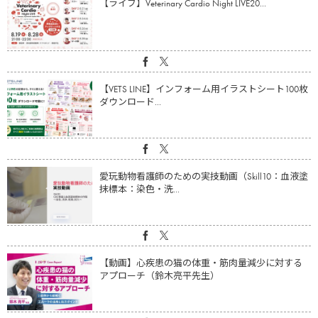
【ライブ】Veterinary Cardio Night LIVE20...
【VETS LINE】インフォーム用イラストシート100枚
ダウンロード...
愛玩動物看護師のための実技動画（Skill10：血液塗
抹標本：染色・洗...
【動画】心疾患の猫の体重・筋肉量減少に対する
アプローチ（鈴木亮平先生）