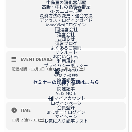
中島亘の消化器部屋
髙野・中村の循環器部屋
GEのエコー部屋
決済方法の変更・退会方法
アクセス・ログインガイド
ManaVivaにログイン
運営会社
運営会社
お知らせ
運営ブログ
よくあるご質問
リクルート
お問い合わせ
EVENT DETAILS
利用規約
プライバシーポリシー
配信期間：12月2日（金）～12月31日（土）
SERVICES
VETS CAREER
関連記事
セミナーの詳細・視聴はこちら
VETS LINE
関連記事
VETS NOTE
マイアカウント
ログインページ
会員登録
TIME
LINEオートログイン
マイページ
12月 2 (金) - 31 (土)
お気に入り記事リスト