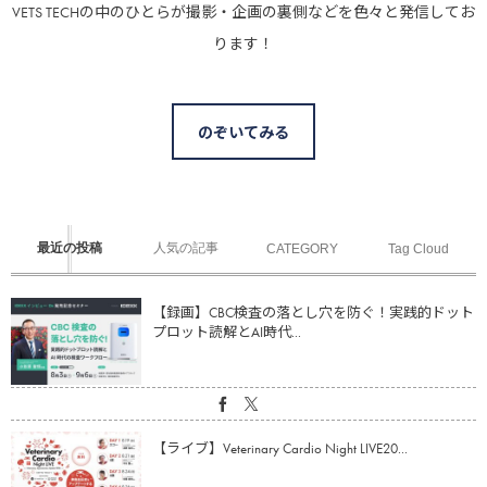
VETS TECHの中のひとらが撮影・企画の裏側などを色々と発信してお
ります！
のぞいてみる
最近の投稿
人気の記事
CATEGORY
Tag Cloud
【録画】CBC検査の落とし穴を防ぐ！実践的ドット
プロット読解とAI時代...
【ライブ】Veterinary Cardio Night LIVE20...