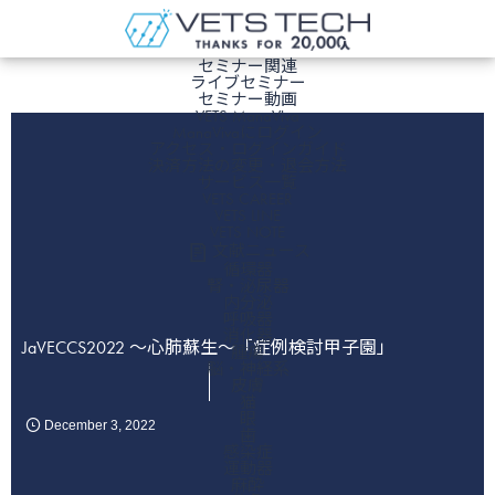
ホーム
セミナー関連
ライブセミナー
セミナー動画
VETS ManaViva
ManaVivaにログイン
アクセス・ログインガイド
決済方法の変更・退会方法
サービス一覧
VETS CAREER
VETS LINE
VETS NOTE
文献ニュース
循環器
腎・泌尿器
内分泌
呼吸器
消化器
JaVECCS2022 ～心肺蘇生～「症例検討甲子園」
腫瘍
脳・神経系
皮膚
猫
眼
December
3
,
2022
歯
感染症
運動器
麻酔