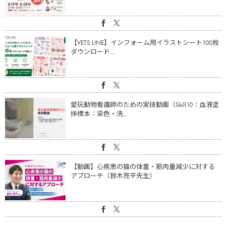
【VETS LINE】インフォーム用イラストシート100枚
ダウンロード...
愛玩動物看護師のための実技動画（Skill10：血液塗
抹標本：染色・洗...
【動画】心疾患の猫の体重・筋肉量減少に対する
アプローチ（鈴木亮平先生）