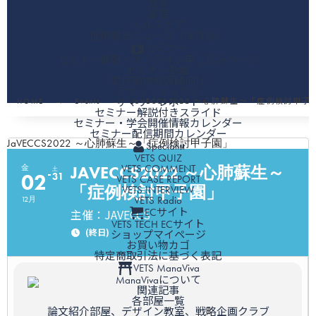
救急
薬理
ヘルスケア
症例報告ニュース（海外誌）
セミナー
セミナー情報・オンライン申し込みページ
セミナー動画
愛玩動物看護師向け
アツシ・リュウジ
サマリーレポート
HOME
Events
JaVECCS2022 ～心肺蘇生～「症例検討甲子
セミナー解説付きスライド
セミナー・学会開催情報カレンダー
セミナー配信期間カレンダー
JaVECCS2022 ～心肺蘇生～「症例検討甲子園」
Specialist
VETS QUIZ
JAVECCS2022 ～心肺蘇生～
VETS COMMENT
金
土
02
31
VETS CASE REPORT
「症例検討甲子園」
VETS INTERVIEW
VETS Radio
12月
ECサイト
主催：JAVECCS
VETS TECH ECサイト
(終日)
ショップマイページ
お買い物カゴ
特定商取引法に基づく表記
VETS ManaViva
ManaVivaについて
関連記事
各部屋一覧
論文紹介部屋、デザイン教室、戦略企画クラブ