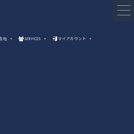
会社
SERVICES
マイアカウント
セミナー動画
録画セミナー動画（Webinar）一覧