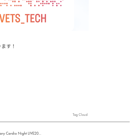
ります！
Tag Cloud
Cardio Night LIVE20...