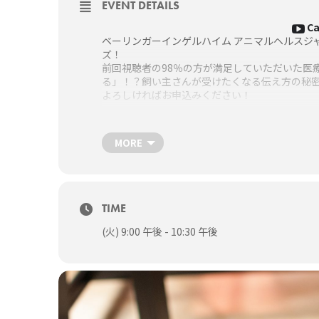
EVENT DETAILS
C
ベーリンガーインゲルハイム アニマルヘルスジャ
ズ！
前回視聴者の98％の方が満足していただいた医
る」！？飼い主さんが受けたくなる伝え方の秘
よろしければお申込みください！
日時
4月28日（火）21時～22時半
MORE
場所
WEB SEMINAR（ライブ配信）
パソコン、スマートフォン、タブレットどちら
セミナータイトル
TIME
ー「医療コミュニケーション」から考えるー健康
飼い主さんが受けたくなる”伝え方の秘密”
(火) 9:00 午後 - 10:30 午後
講師
伊藤優真先生
定員
4500名（先着）