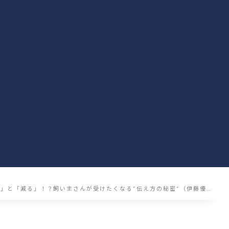
」と「減る」！？飼い主さんが受けたくなる”伝え方の秘密”（伊藤優…