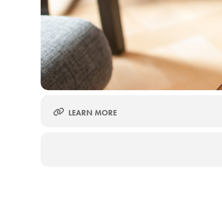
対象
獣医師、愛玩動物看護師・ケアスタッフ（動物
獣医学生
参加費
無料
主催
ベーリンガーインゲルハイム アニマルヘルスジ
申込締切
当日17:30
LEARN MORE
備考
・当日はライブ配信となります。オンラインで
参加ください。
・本セミナーは無料ですが、視聴に必要となる
※視聴URLはセミナー開催前日12時、当日開始
セミナ