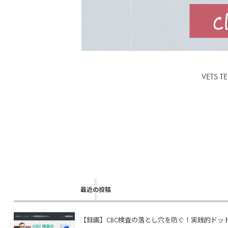
VET
最近の投稿
【録画】CBC検査の落とし穴を防ぐ！実践的ドットプ