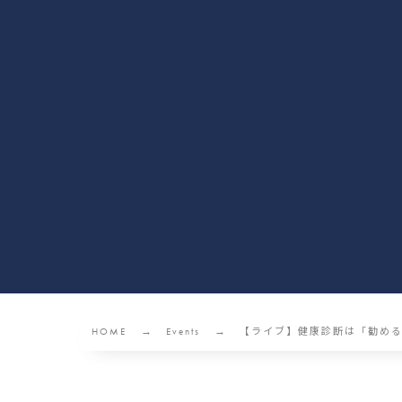
HOME
Events
【ライブ】健康診断は「勧める