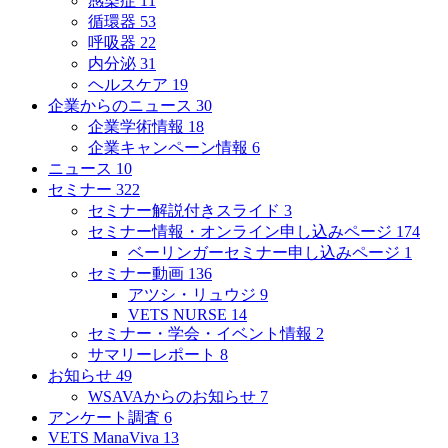
感染症
11
循環器
53
呼吸器
22
内分泌
31
ヘルスケア
19
企業からのニュース
30
企業学術情報
18
企業キャンペーン情報
6
ニュース
10
セミナー
322
セミナー解説付きスライド
3
セミナー情報・オンライン申し込みページ
174
ベーリンガーセミナー申し込みページ
1
セミナー動画
136
アツシ・リュウジ
9
VETS NURSE
14
セミナー・学会・イベント情報
2
サマリーレポート
8
お知らせ
49
WSAVAからのお知らせ
7
アンケート調査
6
VETS ManaViva
13