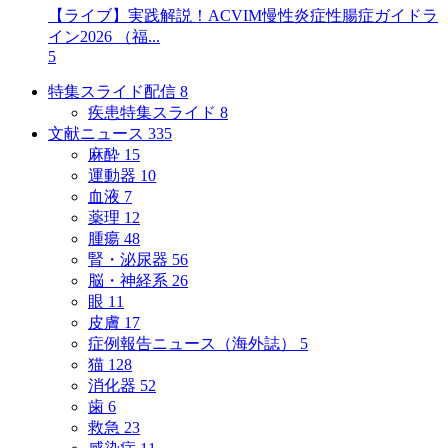
【ライブ】実践解説！ACVIM慢性炎症性腸症ガイドラ
イン2026 （福...
5
特集スライド配信
8
疾患特集スライド
8
文献ニュース
335
麻酔
15
運動器
10
血液
7
薬理
12
腫瘍
48
腎・泌尿器
56
脳・神経系
26
眼
11
皮膚
17
症例報告ニュース（海外誌）
5
猫
128
消化器
52
歯
6
救急
23