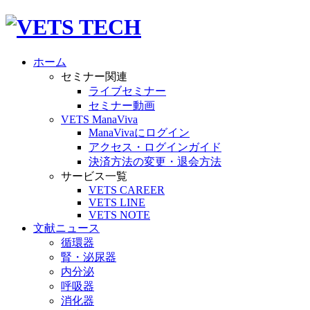
ホーム
セミナー関連
ライブセミナー
セミナー動画
VETS ManaViva
ManaVivaにログイン
アクセス・ログインガイド
決済方法の変更・退会方法
サービス一覧
VETS CAREER
VETS LINE
VETS NOTE
文献ニュース
循環器
腎・泌尿器
内分泌
呼吸器
消化器