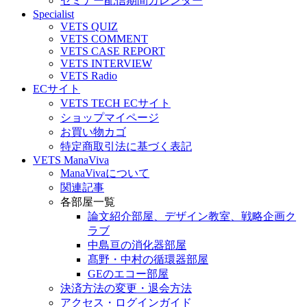
セミナー配信期間カレンダー
Specialist
VETS QUIZ
VETS COMMENT
VETS CASE REPORT
VETS INTERVIEW
VETS Radio
ECサイト
VETS TECH ECサイト
ショップマイページ
お買い物カゴ
特定商取引法に基づく表記
VETS ManaViva
ManaVivaについて
関連記事
各部屋一覧
論文紹介部屋、デザイン教室、戦略企画ク
ラブ
中島亘の消化器部屋
髙野・中村の循環器部屋
GEのエコー部屋
決済方法の変更・退会方法
アクセス・ログインガイド