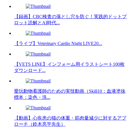
【録画】CBC検査の落とし穴を防ぐ！実践的ドットプ
ロット読解とAI時代...
【ライブ】Veterinary Cardio Night LIVE20...
【VETS LINE】インフォーム用イラストシート100枚
ダウンロード...
愛玩動物看護師のための実技動画（Skill10：血液塗抹
標本：染色・洗...
【動画】心疾患の猫の体重・筋肉量減少に対するアプ
ローチ（鈴木亮平先生）