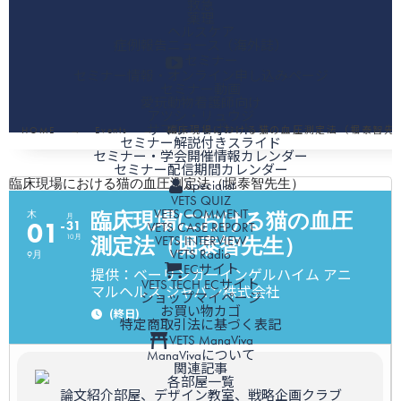
救急
薬理
ヘルスケア
症例報告ニュース（海外誌）
セミナー
セミナー情報・オンライン申し込みページ
セミナー動画
愛玩動物看護師向け
アツシ・リュウジ
サマリーレポート
HOME
Events
臨床現場における猫の血圧測定法（堀泰智先
セミナー解説付きスライド
セミナー・学会開催情報カレンダー
セミナー配信期間カレンダー
臨床現場における猫の血圧測定法（堀泰智先生）
Specialist
VETS QUIZ
VETS COMMENT
臨床現場における猫の血圧
木
月
01
31
VETS CASE REPORT
VETS INTERVIEW
10月
測定法（堀泰智先生）
VETS Radio
9月
ECサイト
提供：ベーリンガーインゲルハイム アニ
VETS TECH ECサイト
マルヘルス ジャパン株式会社
ショップマイページ
お買い物カゴ
(終日)
特定商取引法に基づく表記
VETS ManaViva
ManaVivaについて
関連記事
各部屋一覧
論文紹介部屋、デザイン教室、戦略企画クラブ