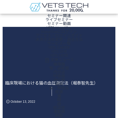
ホーム
セミナー関連
ライブセミナー
セミナー動画
VETS ManaViva
ManaVivaにログイン
アクセス・ログインガイド
決済方法の変更・退会方法
サービス一覧
VETS CAREER
VETS LINE
VETS NOTE
文献ニュース
循環器
腎・泌尿器
内分泌
呼吸器
消化器
臨床現場における猫の血圧測定法（堀泰智先生）
腫瘍
脳・神経系
皮膚
猫
眼
October
13
,
2022
歯
感染症
運動器
麻酔