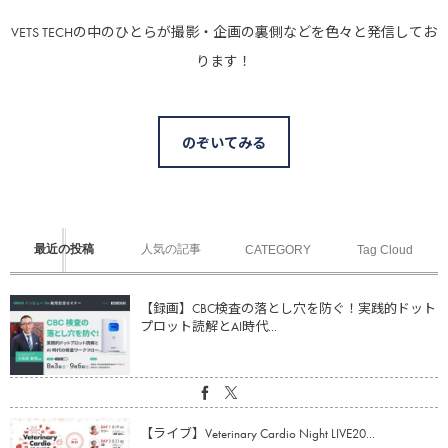
VETS TECHの中のひとらが撮影・企画の裏側などを色々と発信してお
ります！
のぞいてみる
最近の投稿
人気の記事
CATEGORY
Tag Cloud
【録画】CBC検査の落とし穴を防ぐ！実践的ドット
プロット読解とAI時代...
【ライブ】Veterinary Cardio Night LIVE20...