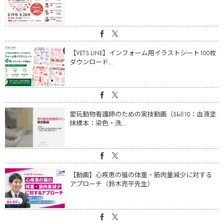
【VETS LINE】インフォーム用イラストシート100枚
ダウンロード...
愛玩動物看護師のための実技動画（Skill10：血液塗
抹標本：染色・洗...
【動画】心疾患の猫の体重・筋肉量減少に対する
アプローチ（鈴木亮平先生）