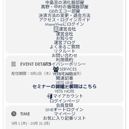
中島亘の消化器部屋
髙野・中村の循環器部屋
GEのエコー部屋
決済方法の変更・退会方法
アクセス・ログインガイド
ManaVivaにログイン
運営会社
運営会社
お知らせ
運営ブログ
よくあるご質問
リクルート
お問い合わせ
利用規約
EVENT DETAILS
プライバシーポリシー
SERVICES
配信期間：9月1日（木）～10月31日（月）
VETS CAREER
関連記事
VETS LINE
セミナーの詳細・視聴はこちら
関連記事
VETS NOTE
マイアカウント
ログインページ
会員登録
LINEオートログイン
TIME
マイページ
お気に入り記事リスト
9月 1 (木) - 10月 31 (月)