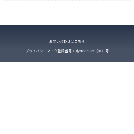
お問い合わせはこちら
プライバシーマーク登録番号：第21005072（01）号
〒223-0052 神奈川県横浜市港北区綱島東4-2-5-211
©
2026
VETS TECH