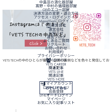
中島亘の消化器部屋
髙野・中村の循環器部屋
GEのエコー部屋
決済方法の変更・退会方法
アクセス・ログインガイド
ManaVivaにログイン
運営会社
運営会社
お知らせ
運営ブログ
よくあるご質問
リクルート
お問い合わせ
利用規約
プライバシーポリシー
SERVICES
VETS TECHの中のひとらが撮影・企画の裏側などを色々と発信してお
VETS CAREER
ります！
関連記事
VETS LINE
関連記事
VETS NOTE
マイアカウント
ログインページ
のぞいてみる
会員登録
LINEオートログイン
マイページ
お気に入り記事リスト