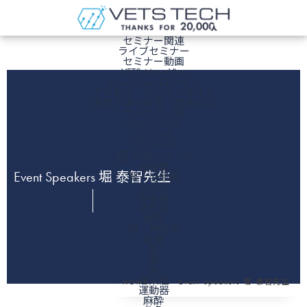
ホーム
セミナー関連
ライブセミナー
セミナー動画
VETS ManaViva
ManaVivaにログイン
アクセス・ログインガイド
決済方法の変更・退会方法
サービス一覧
VETS CAREER
VETS LINE
VETS NOTE
文献ニュース
循環器
Event Speakers 堀 泰智先生
腎・泌尿器
内分泌
呼吸器
消化器
腫瘍
脳・神経系
皮膚
猫
眼
歯
感染症
HOME
Event Speakers 堀 泰智先生
運動器
麻酔