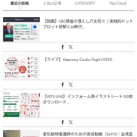
最近の投稿
人気の記事
CATEGORY
Tag Cloud
【録画】CBC検査の落とし穴を防ぐ！実践的ドット
プロット読解とAI時代...
【ライブ】Veterinary Cardio Night LIVE20...
【VETS LINE】インフォーム用イラストシート100枚
ダウンロード...
愛玩動物看護師のための実技動画（Skill10：血液塗