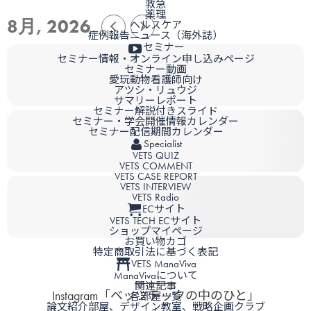
救急
薬理
8月, 2026
ヘルスケア
症例報告ニュース（海外誌）
セミナー
セミナー情報・オンライン申し込みページ
セミナー動画
愛玩動物看護師向け
アツシ・リュウジ
サマリーレポート
セミナー解説付きスライド
セミナー・学会開催情報カレンダー
セミナー配信期間カレンダー
Specialist
VETS QUIZ
VETS COMMENT
VETS CASE REPORT
VETS INTERVIEW
VETS Radio
ECサイト
VETS TECH ECサイト
ショップマイページ
お買い物カゴ
特定商取引法に基づく表記
VETS ManaViva
ManaVivaについて
関連記事
Instagram「ベッツテックの中のひと」
各部屋一覧
論文紹介部屋、デザイン教室、戦略企画クラブ