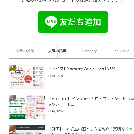
LINEの登録をする方は、下の友達追加をクリック！
最近の投稿
人気の記事
Category
Tag Cloud
1
【ライブ】Veterinary Cardio Night LIVE20...
Jul 30, 2026
2
【VETS LINE】インフォーム用イラストシート100
ダウンロード...
Jul 30, 2026
3
【録画】CBC検査の落とし穴を防ぐ！実践的ドッ