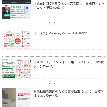
【録画】CBC検査の落とし穴を防ぐ！実践的ドット
プロット読解とAI時代...
【ライブ】Veterinary Cardio Night LIVE20...
【VETS LINE】インフォーム用イラストシート100枚
ダウンロード...
愛玩動物看護師のための実技動画（Skill10：血液塗
抹標本：染色・洗...