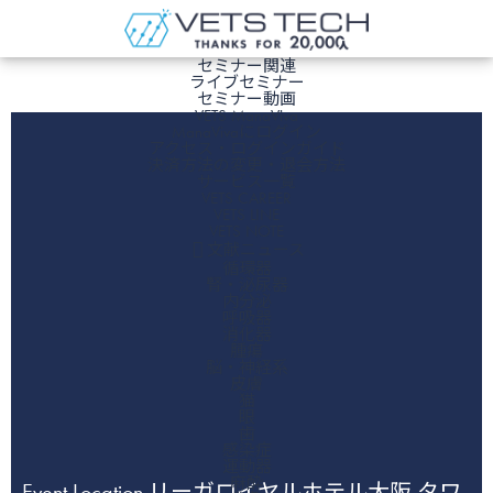
ホーム
セミナー関連
ライブセミナー
セミナー動画
VETS ManaViva
ManaVivaにログイン
アクセス・ログインガイド
決済方法の変更・退会方法
サービス一覧
VETS CAREER
VETS LINE
VETS NOTE
文献ニュース
循環器
腎・泌尿器
内分泌
呼吸器
消化器
腫瘍
脳・神経系
皮膚
猫
眼
歯
感染症
運動器
麻酔
Event Location リーガロイヤルホテル大阪 タワ