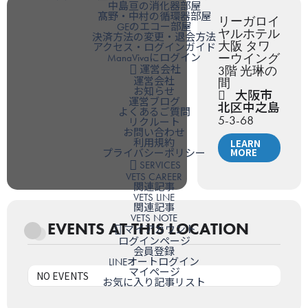
中島亘の消化器部屋
髙野・中村の循環器部屋
リーガロイ
GEのエコー部屋
ヤルホテル
決済方法の変更・退会方法
大阪 タワ
アクセス・ログインガイド
ーウイング
ManaVivaにログイン
3階 光琳の
運営会社
運営会社
間
お知らせ
大阪市
運営ブログ
北区中之島
よくあるご質問
5-3-68
リクルート
お問い合わせ
利用規約
LEARN
MORE
プライバシーポリシー
SERVICES
VETS CAREER
関連記事
VETS LINE
関連記事
VETS NOTE
EVENTS AT THIS LOCATION
マイアカウント
ログインページ
会員登録
LINEオートログイン
マイページ
NO EVENTS
お気に入り記事リスト