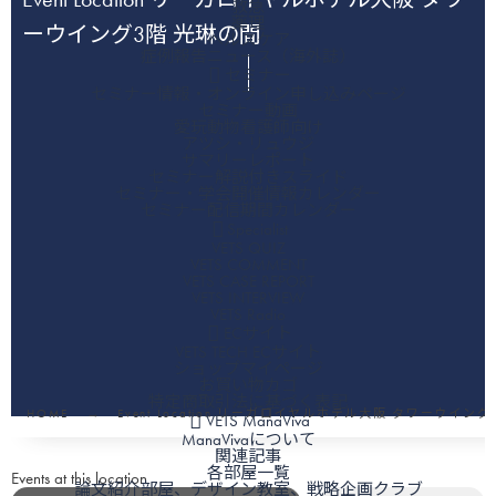
救急
薬理
ーウイング3階 光琳の間
ヘルスケア
症例報告ニュース（海外誌）
セミナー
セミナー情報・オンライン申し込みページ
セミナー動画
愛玩動物看護師向け
アツシ・リュウジ
サマリーレポート
セミナー解説付きスライド
セミナー・学会開催情報カレンダー
セミナー配信期間カレンダー
Specialist
VETS QUIZ
VETS COMMENT
VETS CASE REPORT
VETS INTERVIEW
VETS Radio
ECサイト
VETS TECH ECサイト
ショップマイページ
お買い物カゴ
特定商取引法に基づく表記
HOME
Event Location リーガロイヤルホテル大阪 タワーウイン
VETS ManaViva
ManaVivaについて
関連記事
各部屋一覧
Events at this location
論文紹介部屋、デザイン教室、戦略企画クラブ