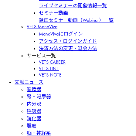
ライブセミナーの開催情報一覧
セミナー動画
録画セミナー動画（Webinar）一覧
VETS ManaViva
ManaVivaにログイン
アクセス・ログインガイド
決済方法の変更・退会方法
サービス一覧
VETS CAREER
VETS LINE
VETS NOTE
文献ニュース
循環器
腎・泌尿器
内分泌
呼吸器
消化器
腫瘍
脳・神経系