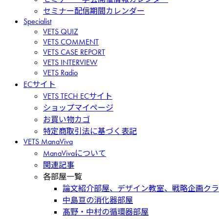
セミナー配信期間カレンダー
Specialist
VETS QUIZ
VETS COMMENT
VETS CASE REPORT
VETS INTERVIEW
VETS Radio
ECサイト
VETS TECH ECサイト
ショップマイページ
お買い物カゴ
特定商取引法に基づく表記
VETS ManaViva
ManaVivaについて
関連記事
各部屋一覧
論文紹介部屋、デザイン教室、戦略企画クラ
中島亘の消化器部屋
髙野・中村の循環器部屋