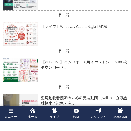
【ライブ】Veterinary Cardio Night LIVE20...
【VETS LINE】インフォーム用イラストシート100枚
ダウンロード...
愛玩動物看護師のための実技動画（Skill10：血液塗
抹標本：染色・洗...
メニュー
ホーム
ライブ
録画
アカウント
ManaViva