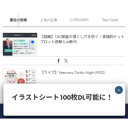
最近の投稿
人気の記事
CATEGORY
Tag Cloud
【録画】CBC検査の落とし穴を防ぐ！実践的ドット
プロット読解とAI時代...
【ライブ】Veterinary Cardio Night LIVE20...
イラストシート100枚DL可能に！
【VETS LINE】インフォーム用イラストシート100枚
ダウンロード...
メニュー
ホーム
ライブ
録画
アカウント
ManaViva