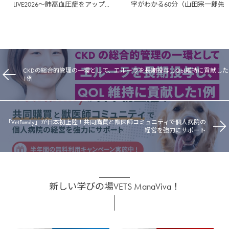
LIVE2026～肺高血圧症をアップ...
字がわかる60分（山田宗一郎先
CKDの総合的管理の一環として、エルーラを長期投与しQoL維持に貢献した
1例
「VetFamily」が日本初上陸！共同購買と獣医師コミュニティで個人病院の
経営を強力にサポート
新しい学びの場VETS ManaViva！