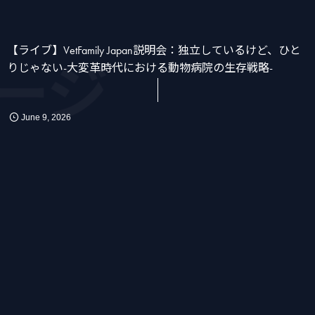
【ライブ】VetFamily Japan説明会：独立しているけど、ひと
ージ
りじゃない-大変革時代における動物病院の生存戦略-
June
9
,
2026
かん
消化器
化学療法