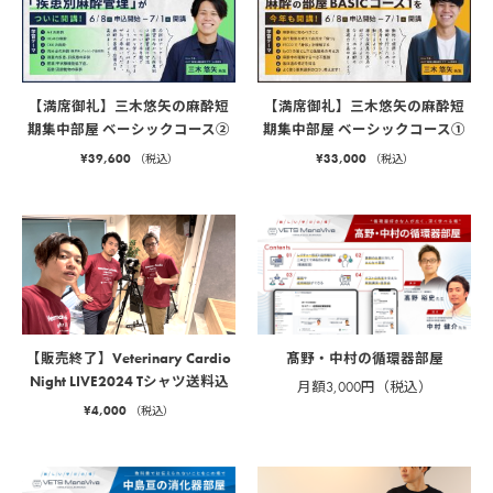
【満席御礼】三木悠矢の麻酔短
【満席御礼】三木悠矢の麻酔短
期集中部屋 ベーシックコース②
期集中部屋 ベーシックコース①
¥
39,600
¥
33,000
（税込）
（税込）
髙野・中村の循環器部屋
【販売終了】Veterinary Cardio
Night LIVE2024 Tシャツ送料込
月額3,000円（税込）
¥
4,000
（税込）