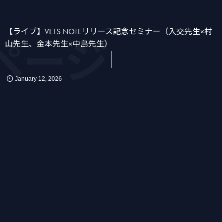
【ライブ】VETS NOTEリリース記念セミナー（入交先生×村
ページ
山先生、金本先生×中島先生）
January
12
,
2026
かん
消化器
化学療法