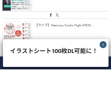
【ライブ】Veterinary Cardio Night LIVE20...
イラストシート100枚DL可能に！
【VETS LINE】インフォーム用イラストシート100枚
ダウンロード...
メニュー
ホーム
ライブ
録画
アカウント
ManaViva
愛玩動物看護師のための実技動画（Skill10：血液塗
抹標本：染色・洗...