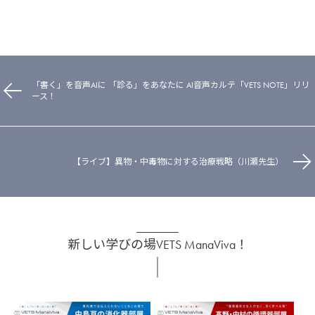
「書く」を音声AIに 「診る」をあなたに AI音声カルテ「VETS NOTE」リリ
ース！
【ライブ】異物・中毒物に対する治療戦略（川瀬先生）
新しい学びの場VETS ManaViva！