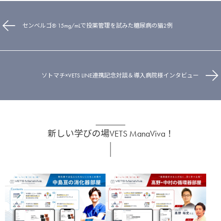
センベルゴ® 15mg/mLで投薬管理を試みた糖尿病の猫2例
ソトマチ×VETS LINE連携記念対談＆導入病院様インタビュー
新しい学びの場VETS ManaViva！