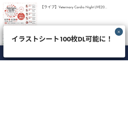
【ライブ】Veterinary Cardio Night LIVE20...
イラストシート100枚DL可能に！
【VETS LINE】インフォーム用イラストシート100枚
ダウンロード...
メニュー
ホーム
ライブ
録画
アカウント
ManaViva
愛玩動物看護師のための実技動画（Skill10：血液塗
抹標本：染色・洗...
【動画】心疾患の猫の体重・筋肉量減少に対する
アプローチ（鈴木亮平先生）