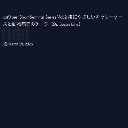
cat’Xpert Short Seminar Series Vol.2 猫にやさしいキャリーケー
画
スと動物病院のケージ（Dr. Susan Little）
March
19
,
2025
かん
消化器
化学療法