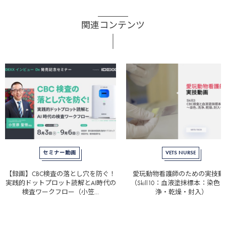
関連コンテンツ
セミナー動画
VETS NURSE
【録画】CBC検査の落とし穴を防ぐ！
愛玩動物看護師のための実技動
実践的ドットプロット読解とAI時代の
（Skill10：血液塗抹標本：染色
検査ワークフロー（小笠...
浄・乾燥・封入）