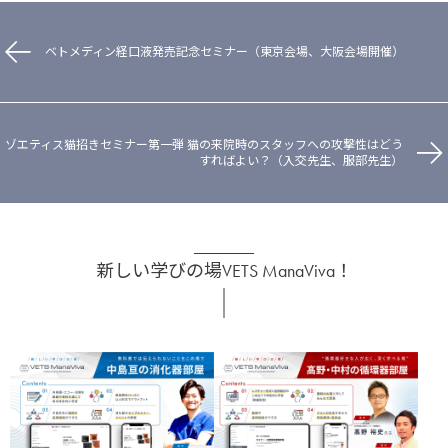
ベトメディン経口液発売記念セミナー（東京会場、大阪会場開催）
ゾエティス猫招きセミナー第一弾 猫の来院時のスタッフへの攻撃性はどう
すればよい？（入交先生、服部先生）
新しい学びの場VETS ManaViva！