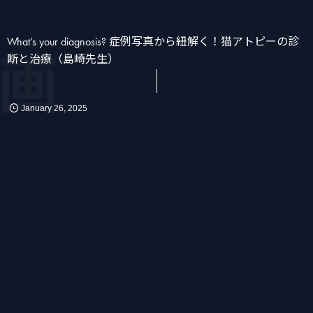
What’s your diagnosis? 症例写真から紐解く！猫アトピーの診
画
断と治療（島崎先生）
January
26
,
2025
かん
消化器
化学療法