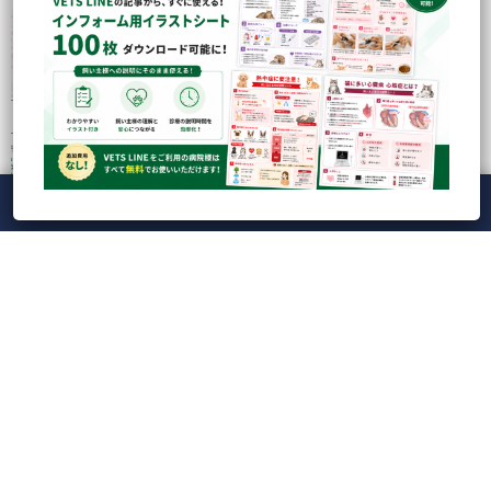
【ライブ】Veterinary Cardio Night LIVE20...
【VETS LINE】インフォーム用イラストシート100枚
ダウンロード...
メニュー
ホーム
ライブ
録画
アカウント
ManaViva
愛玩動物看護師のための実技動画（Skill10：血液塗
抹標本：染色・洗...
【動画】心疾患の猫の体重・筋肉量減少に対する
アプローチ（鈴木亮平先生）