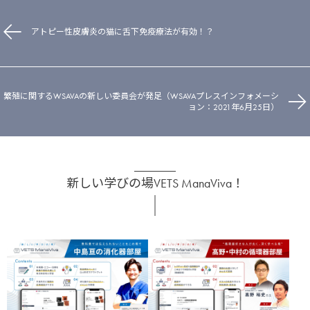
アトピー性皮膚炎の猫に舌下免疫療法が有効！？
繁殖に関するWSAVAの新しい委員会が発足（WSAVAプレスインフォメーシ
ョン：2021年6月25日）
新しい学びの場VETS ManaViva！