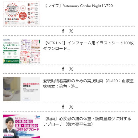
【ライブ】Veterinary Cardio Night LIVE20...
【VETS LINE】インフォーム用イラストシート100枚
ダウンロード...
愛玩動物看護師のための実技動画（Skill10：血液塗
抹標本：染色・洗...
【動画】心疾患の猫の体重・筋肉量減少に対する
アプローチ（鈴木亮平先生）