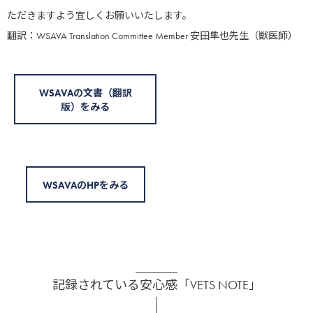
ただきますよう宜しくお願いいたします。
翻訳：WSAVA Translation Committee Member 安田隼也先生（獣医師）
WSAVAの文書（翻訳
版）をみる
かん
消化器
化学療法
WSAVAのHPをみる
記録されている安心感「VETS NOTE」