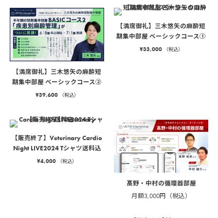
【満席御礼】三木悠矢の麻酔短
期集中部屋 ベーシックコース①
¥
33,000
（税込）
【満席御礼】三木悠矢の麻酔短
期集中部屋 ベーシックコース②
¥
39,600
（税込）
【販売終了】Veterinary Cardio
Night LIVE2024 Tシャツ送料込
¥
4,000
（税込）
髙野・中村の循環器部屋
月額3,000円（税込）