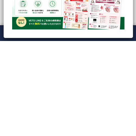
最近の投稿
人気の記事
CATEGORY
Tag Cloud
メニュー
ホーム
ライブ
録画
アカウント
ManaViva
【録画】CBC検査の落とし穴を防ぐ！実践的ドット
プロット読解とAI時代...
【ライブ】Veterinary Cardio Night LIVE20...
【VETS LINE】インフォーム用イラストシート100枚
ダウンロード...