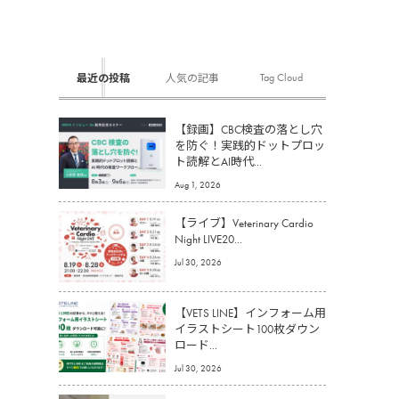
Tag Cloud
最近の投稿
人気の記事
【録画】CBC検査の落とし穴
を防ぐ！実践的ドットプロッ
ト読解とAI時代...
Aug 1, 2026
【ライブ】Veterinary Cardio
Night LIVE20...
Jul 30, 2026
【VETS LINE】インフォーム用
イラストシート100枚ダウン
ロード...
Jul 30, 2026