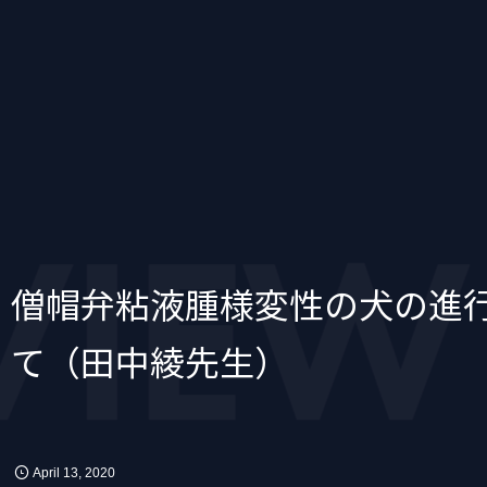
EW
僧帽弁粘液腫様変性の犬の進
て（田中綾先生）
April
13
,
2020