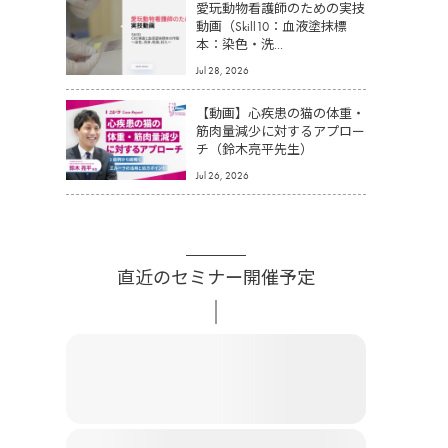
愛玩動物看護師のための実技
動画（Skill10：血液塗抹標
本：染色・洗...
Jul 28, 2026
【動画】心疾患の猫の体重・
筋肉量減少に対するアプロー
チ（鈴木亮平先生）
Jul 26, 2026
直近のセミナー開催予定