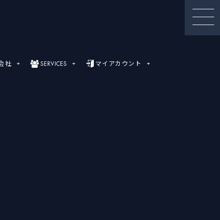
会社
SERVICES
マイアカウント
セミナー動画
録画セミナー動画（Webinar）一覧