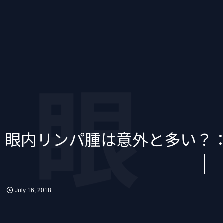
眼
眼内リンパ腫は意外と多い？
July
16
,
2018