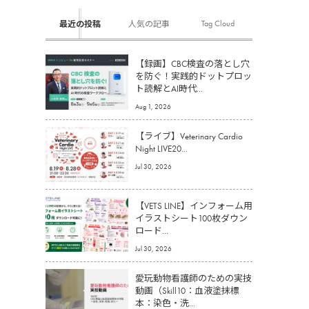
Tag Cloud
最近の投稿
人気の記事
【録画】CBC検査の落とし穴
を防ぐ！実践的ドットプロッ
ト読解とAI時代...
Aug 1, 2026
【ライブ】Veterinary Cardio
Night LIVE20...
Jul 30, 2026
【VETS LINE】インフォーム用
イラストシート100枚ダウン
ロード...
Jul 30, 2026
愛玩動物看護師のための実技
動画（Skill10：血液塗抹標
本：染色・洗...