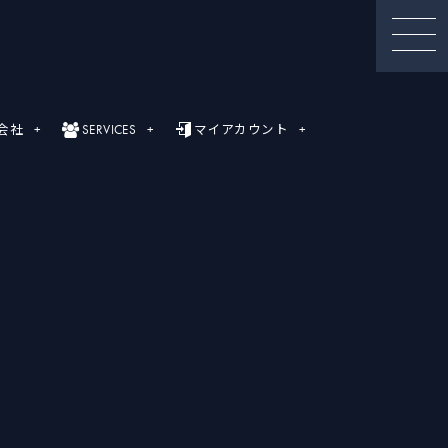
会社
SERVICES
マイアカウント
セミナー動画
録画セミナー動画（Webinar）一覧