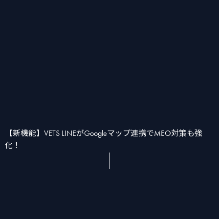
かん
消化器
化学療法
【新機能】VETS LINEがGoogleマップ連携でMEO対策も強
化！