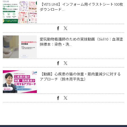
【VETS LINE】インフォーム用イラストシート100枚
ダウンロード...
愛玩動物看護師のための実技動画（Skill10：血液塗
抹標本：染色・洗...
【動画】心疾患の猫の体重・筋肉量減少に対する
アプローチ（鈴木亮平先生）