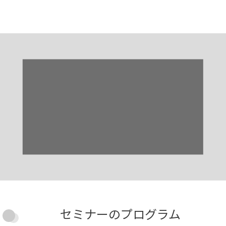
かん
消化器
化学療法
セミナーのプログラム