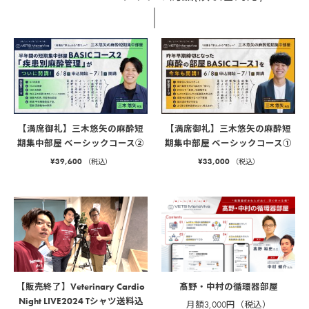
【満席御礼】三木悠矢の麻酔短
【満席御礼】三木悠矢の麻酔短
期集中部屋 ベーシックコース②
期集中部屋 ベーシックコース①
¥
39,600
¥
33,000
（税込）
（税込）
髙野・中村の循環器部屋
【販売終了】Veterinary Cardio
Night LIVE2024 Tシャツ送料込
月額3,000円（税込）