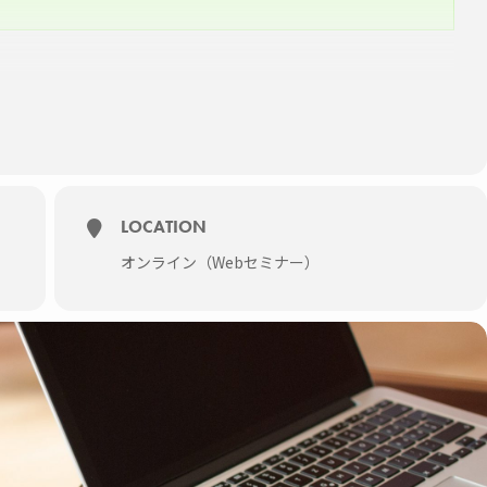
）
olor1=”#dd9933″ hoverfx=1 bold=1]
ー 院長）
LOCATION
 代表）
オンライン（Webセミナー）
）
視聴ページへ