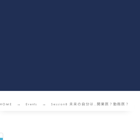
HOME
Events
Session8 未来の自分は…開業医？勤務医？