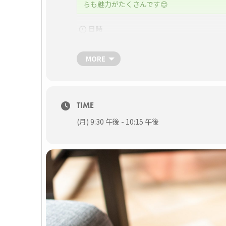
らも魅力がたくさんです😊
日時
11月29日（月）21:30～22:15（質疑応答込み
セッションタイトル
MORE
[txtul text=”未来の自分は…開業医？勤務医？” c
講師
Moderator
中村 篤史 先生（TRVA夜間救急動物医療センタ
TIME
Speaker
開業医：平野 隆爾 先生（右京動物病院グループ
(月) 9:30 午後 - 10:15 午後
勤務医：一ノ瀬 翔 先生（クローバー動物病院