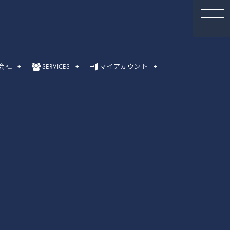
会社
SERVICES
マイアカウント
セミナー動画
録画セミナー動画（Webinar）一覧